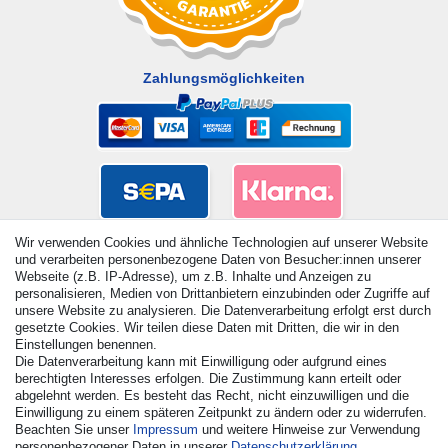
Zahlungsmöglichkeiten
Wir verwenden Cookies und ähnliche Technologien auf unserer Website
und verarbeiten personenbezogene Daten von Besucher:innen unserer
Webseite (z.B. IP-Adresse), um z.B. Inhalte und Anzeigen zu
personalisieren, Medien von Drittanbietern einzubinden oder Zugriffe auf
unsere Website zu analysieren. Die Datenverarbeitung erfolgt erst durch
gesetzte Cookies. Wir teilen diese Daten mit Dritten, die wir in den
Einstellungen benennen.
Die Datenverarbeitung kann mit Einwilligung oder aufgrund eines
berechtigten Interesses erfolgen. Die Zustimmung kann erteilt oder
© Copyright 2026 | Alle Rechte vorbehalten. - Alle Rechte
abgelehnt werden. Es besteht das Recht, nicht einzuwilligen und die
vorbehalten. Preisangaben inkl. gesetzl. 19% MwSt. |
Einwilligung zu einem späteren Zeitpunkt zu ändern oder zu widerrufen.
Grundpreise siehe Artikeldetail | *Gilt für Lieferungen nach
Beachten Sie unser
Impressum
und weitere Hinweise zur Verwendung
Deutschland!
personenbezogener Daten in unserer
Daten­schutz­erklärung
.