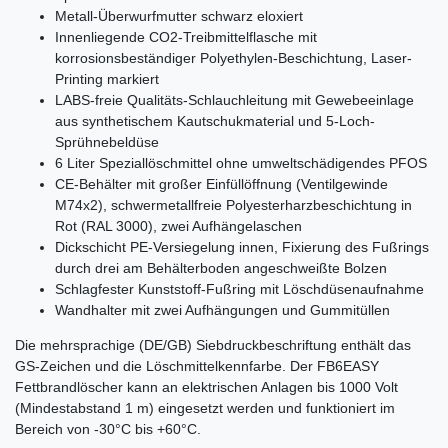
Metall-Überwurfmutter schwarz eloxiert
Innenliegende CO2-Treibmittelflasche mit
korrosionsbeständiger Polyethylen-Beschichtung, Laser-
Printing markiert
LABS-freie Qualitäts-Schlauchleitung mit Gewebeeinlage
aus synthetischem Kautschukmaterial und 5-Loch-
Sprühnebeldüse
6 Liter Speziallöschmittel ohne umweltschädigendes PFOS
CE-Behälter mit großer Einfüllöffnung (Ventilgewinde
M74x2), schwermetallfreie Polyesterharzbeschichtung in
Rot (RAL 3000), zwei Aufhängelaschen
Dickschicht PE-Versiegelung innen, Fixierung des Fußrings
durch drei am Behälterboden angeschweißte Bolzen
Schlagfester Kunststoff-Fußring mit Löschdüsenaufnahme
Wandhalter mit zwei Aufhängungen und Gummitüllen
Die mehrsprachige (DE/GB) Siebdruckbeschriftung enthält das
GS-Zeichen und die Löschmittelkennfarbe. Der FB6EASY
Fettbrandlöscher kann an elektrischen Anlagen bis 1000 Volt
(Mindestabstand 1 m) eingesetzt werden und funktioniert im
Bereich von -30°C bis +60°C.