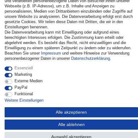
und verarbeiten personenbezogene Daten von Besucher:innen unserer
Webseite (z.B. IP-Adresse), um z.B. Inhalte und Anzeigen zu
personalisieren, Medien von Drittanbietern einzubinden oder Zugriffe auf
unsere Website zu analysieren. Die Datenverarbeitung erfolgt erst durch
gesetzte Cookies. Wir teilen diese Daten mit Dritten, die wir in den
Einstellungen benennen.
© Copyright 2026 | Alle Rechte vorbehalten. - Alle Rechte
Die Datenverarbeitung kann mit Einwilligung oder aufgrund eines
vorbehalten. Preisangaben inkl. gesetzl. 19% MwSt. |
berechtigten Interesses erfolgen. Die Zustimmung kann erteilt oder
Grundpreise siehe Artikeldetail | *Gilt für Lieferungen nach
abgelehnt werden. Es besteht das Recht, nicht einzuwilligen und die
Deutschland!
Einwilligung zu einem späteren Zeitpunkt zu ändern oder zu widerrufen.
Beachten Sie unser
Impressum
und weitere Hinweise zur Verwendung
Kontakt
Vertrag widerrufen
personenbezogener Daten in unserer
Daten­schutz­erklärung
.
Essenziell
Marketing
Externe Medien
PayPal
Funktional
Weitere Einstellungen
Alle akzeptieren
Alle ablehnen
Auswahl akzeptieren