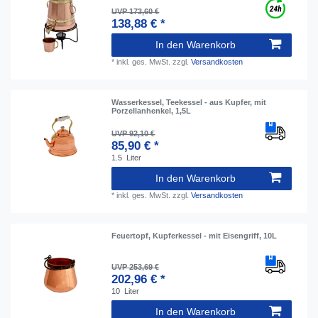
UVP 173,60 €
138,88 € *
In den Warenkorb
*
inkl. ges. MwSt.
zzgl.
Versandkosten
Wasserkessel, Teekessel - aus Kupfer, mit
Porzellanhenkel, 1,5L
UVP 92,10 €
85,90 € *
1.5
Liter
In den Warenkorb
*
inkl. ges. MwSt.
zzgl.
Versandkosten
Feuertopf, Kupferkessel - mit Eisengriff, 10L
UVP 253,69 €
202,96 € *
10
Liter
In den Warenkorb