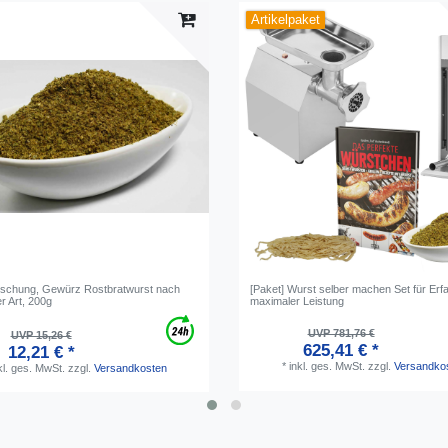
Artikelpaket
schung, Gewürz Rostbratwurst nach
[Paket] Wurst selber machen Set für Erf
r Art, 200g
maximaler Leistung
UVP 781,76 €
UVP 15,26 €
625,41 € *
12,21 € *
*
inkl. ges. MwSt.
zzgl.
Versandko
kl. ges. MwSt.
zzgl.
Versandkosten