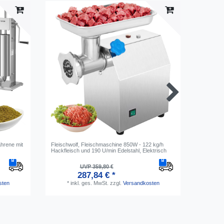
ahrene mit
Fleischwolf, Fleischmaschine 850W - 122 kg/h
Wurstfüll
Hackfleisch und 190 U/min Edelstahl, Elektrisch
Manuelle
UVP 359,80 €
287,84 € *
sten
*
inkl. ges. MwSt.
zzgl.
Versandkosten
*
i