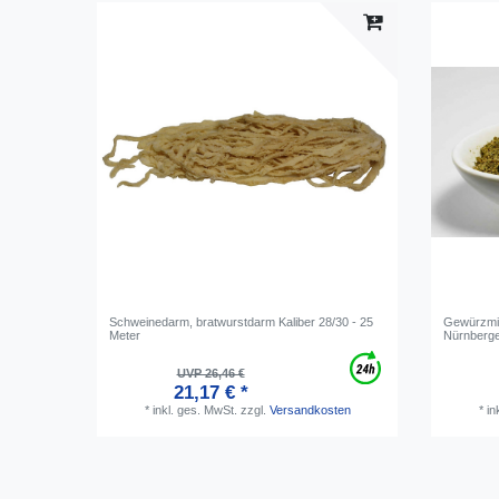
Schweinedarm, bratwurstdarm Kaliber 28/30 - 25
Gewürzmi
Meter
Nürnberge
UVP 26,46 €
21,17 € *
*
inkl. ges. MwSt.
zzgl.
Versandkosten
*
in