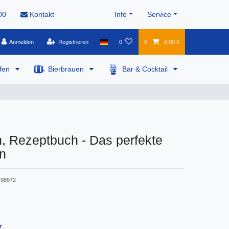
00
Kontakt
Info
Service
Anmelden
Registrieren
0
0
0,00 €
pfen
Bierbrauen
Bar & Cocktail
, Rezeptbuch - Das perfekte
n
98972
*