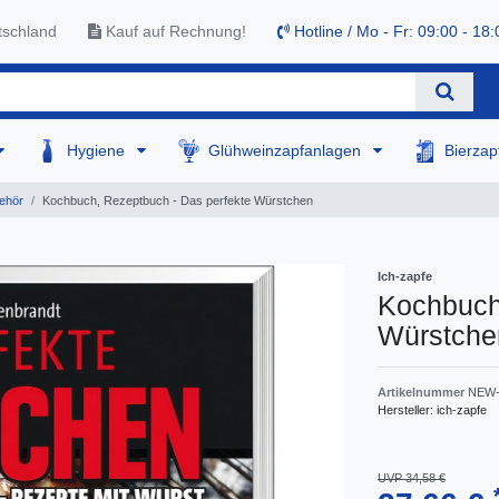
tschland
Kauf auf Rechnung!
Hotline / Mo - Fr: 09:00 - 18:
Hygiene
Glühweinzapfanlagen
Bierza
ehör
Kochbuch, Rezeptbuch - Das perfekte Würstchen
Ich-zapfe
Kochbuch
Würstche
Artikelnummer
NEW-
Hersteller:
ich-zapfe
UVP 34,58 €