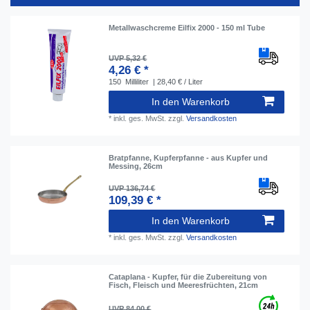
Metallwaschcreme Eilfix 2000 - 150 ml Tube
UVP 5,32 €
4,26 € *
150
Milliliter
| 28,40 € / Liter
In den Warenkorb
*
inkl. ges. MwSt.
zzgl.
Versandkosten
Bratpfanne, Kupferpfanne - aus Kupfer und
Messing, 26cm
UVP 136,74 €
109,39 € *
In den Warenkorb
*
inkl. ges. MwSt.
zzgl.
Versandkosten
Cataplana - Kupfer, für die Zubereitung von
Fisch, Fleisch und Meeresfrüchten, 21cm
UVP 84,00 €