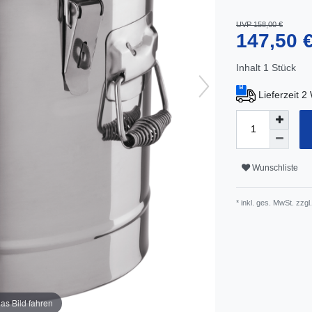
UVP 158,00 €
147,50 
Inhalt
1
Stück
Lieferzeit 
Wunschliste
* inkl. ges. MwSt. zzgl.
as Bild fahren