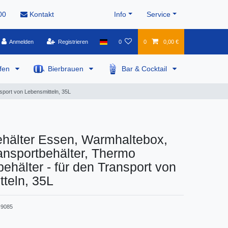
00
Kontakt
Info
Service
Anmelden
Registrieren
0
0
0,00 €
pfen
Bierbrauen
Bar & Cocktail
port von Lebensmitteln, 35L
hälter Essen, Warmhaltebox,
nsportbehälter, Thermo
ehälter - für den Transport von
teln, 35L
9085