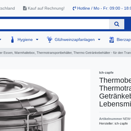
tschland
Kauf auf Rechnung!
Hotline / Mo - Fr: 09:00 - 18:
Hygiene
Glühweinzapfanlagen
Bierza
r Essen, Warmhaltebox, Thermotransportbehälter, Thermo Getränkebehälter - für den Trans
Ich-zapfe
Thermobe
Thermotra
Getränkeb
Lebensmit
Artikelnummer
NEW-
Hersteller:
ich-zapfe