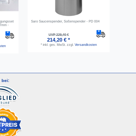
nigungsset
Saro Saucenspender, Soßenspender - PD 004
Spülbürs
- 7mm -
Gläsersp
UVP 229,40 €
214,20 € *
*
inkl. ges. MwSt.
zzgl.
Versandkosten
*
i
sten
 bei: