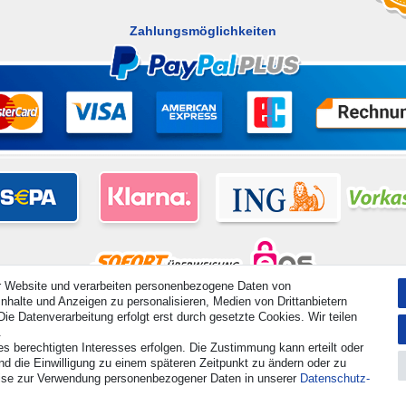
Zahlungsmöglichkeiten
r Website und verarbeiten personenbezogene Daten von
nhalte und Anzeigen zu personalisieren, Medien von Drittanbietern
hte vorbehalten. Preisangaben inkl. gesetzl. 19% MwSt. | Grundpreise siehe Artikeldetail | *Gilt für Lieferu
ie Datenverarbeitung erfolgt erst durch gesetzte Cookies. Wir teilen
.
es berechtigten Interesses erfolgen. Die Zustimmung kann erteilt oder
Kontakt
Vertrag widerrufen
nd die Einwilligung zu einem späteren Zeitpunkt zu ändern oder zu
ise zur Verwendung personenbezogener Daten in unserer
Daten­schutz­