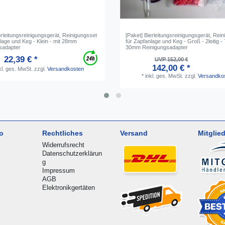
erleitungsreinigungsgerät, Reinigungsset
[Paket] Bierleitungsreinigungsgerät, Rei
lage und Keg - Klein - mit 28mm
für Zapfanlage und Keg - Groß - 2leitig 
sadapter
30mm Reinigungsadapter
22,39 € *
UVP 152,00 €
142,00 € *
kl. ges. MwSt.
zzgl.
Versandkosten
*
inkl. ges. MwSt.
zzgl.
Versandko
o
Rechtliches
Versand
Mitglied
Widerrufsrecht
Datenschutzerklärun
g
Impressum
AGB
Elektronikgertäten