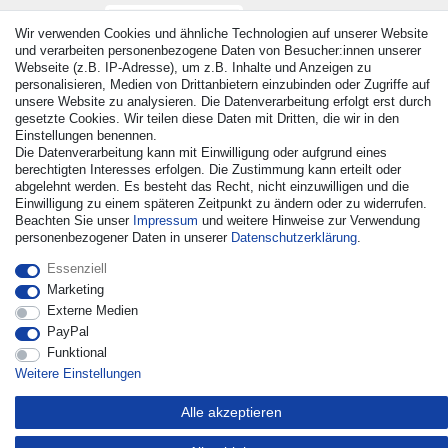
Wir verwenden Cookies und ähnliche Technologien auf unserer Website
und verarbeiten personenbezogene Daten von Besucher:innen unserer
Webseite (z.B. IP-Adresse), um z.B. Inhalte und Anzeigen zu
personalisieren, Medien von Drittanbietern einzubinden oder Zugriffe auf
unsere Website zu analysieren. Die Datenverarbeitung erfolgt erst durch
gesetzte Cookies. Wir teilen diese Daten mit Dritten, die wir in den
Einstellungen benennen.
Die Datenverarbeitung kann mit Einwilligung oder aufgrund eines
© Copyright 2026 | Alle Rechte vorbehalten. - Alle Rechte
berechtigten Interesses erfolgen. Die Zustimmung kann erteilt oder
vorbehalten. Preisangaben inkl. gesetzl. 19% MwSt. |
abgelehnt werden. Es besteht das Recht, nicht einzuwilligen und die
Grundpreise siehe Artikeldetail | *Gilt für Lieferungen nach
Einwilligung zu einem späteren Zeitpunkt zu ändern oder zu widerrufen.
Deutschland!
Beachten Sie unser
Impressum
und weitere Hinweise zur Verwendung
personenbezogener Daten in unserer
Daten­schutz­erklärung
.
Kontakt
Vertrag widerrufen
Essenziell
Marketing
Externe Medien
PayPal
Funktional
Weitere Einstellungen
Alle akzeptieren