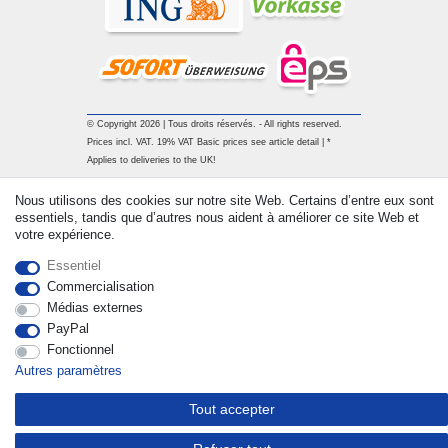
© Copyright 2026 | Tous droits réservés. - All rights reserved.
Prices incl. VAT. 19% VAT Basic prices see article detail | *
Applies to deliveries to the UK!
Nous utilisons des cookies sur notre site Web. Certains d’entre eux sont
Contact
Rétracter le contrat ici
essentiels, tandis que d’autres nous aident à améliorer ce site Web et
votre expérience.
Essentiel
Commercialisation
Médias externes
PayPal
Fonctionnel
Autres paramètres
Tout accepter