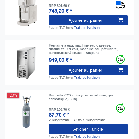
RRP 801,60 €
748,20 € *
Ajouter au panier
*
avec TVA
hors
Frais de livraison
Fontaine a eau, machine eau gazeuse,
distributeur d eau, machine eau pétillante,
carbonateur à chaud - Blupura
949,00 € *
Ajouter au panier
*
avec TVA
hors
Frais de livraison
-20%
Bouteille CO2 (dioxyde de carbone, gaz
carbonique), 2 kg
RRP 109,70 €
87,70 € *
2
kilogramme
| 43,85 € / kilogramme
Afficher l’article
*
avec TVA
hors
Frais de livraison