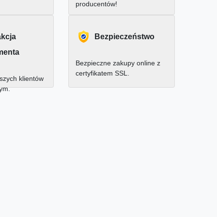
producentów!
akcja
Bezpieczeństwo
menta
Bezpieczne zakupy online z
certyfikatem SSL.
zych klientów
nym.