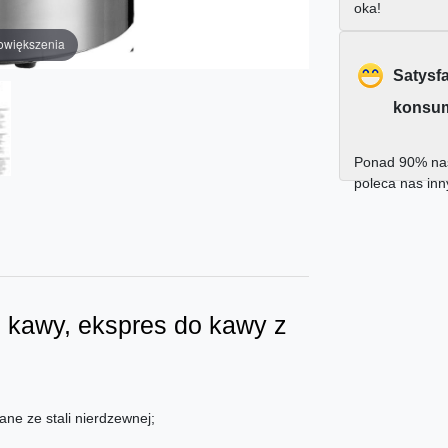
oka!
owiększenia
Satysf
konsu
Ponad 90% nas
poleca nas in
 kawy, ekspres do kawy z
ane ze stali nierdzewnej;