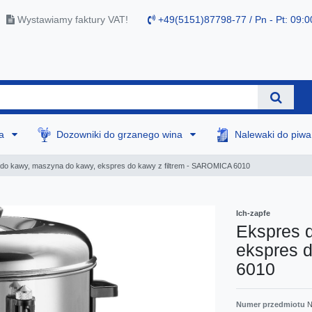
Wystawiamy faktury VAT!
+49(5151)87798-77 / Pn - Pt: 09:0
na
Dozowniki do grzanego wina
Nalewaki do piw
do kawy, maszyna do kawy, ekspres do kawy z filtrem - SAROMICA 6010
Ich-zapfe
Ekspres 
ekspres 
6010
Numer przedmiotu
N