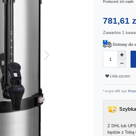
Producent:
ich-zapfe
781,61 
Zawartos
1
kawa
Gotowy do w
Lista zyczen
* w tym VAT wyl.
Przes
Szybka
Z DHL lub UPS
będzie z Tobą