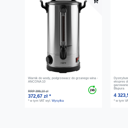
Warnik do wody, podgrzewacz do grzanego wina -
Dystrybut
ANCONA 10
ekspres d
gazowania
Blupura
RRP 399,10 zł
4 323,
372,67 zł *
*
w tym VAT
wyl.
Wysylka
*
w tym V