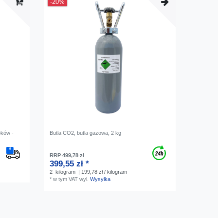
-20%
oków -
Butla CO2, butla gazowa, 2 kg
RRP 499,78 zł
399,55 zł *
2
kilogram
| 199,78 zł / kilogram
*
w tym VAT
wyl.
Wysylka