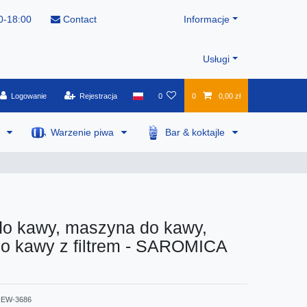
0-18:00
Contact
Informacje
Usługi
Logowanie
Rejestracja
0
0
0,00 zł
a
Warzenie piwa
Bar & koktajle
do kawy, maszyna do kawy,
do kawy z filtrem - SAROMICA
EW-3686