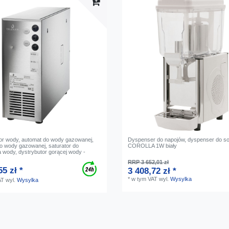
or wody, automat do wody gazowanej,
Dyspenser do napojów, dyspenser do s
o wody gazowanej, saturator do
COROLLA 1W biały
 wody, dystrybutor gorącej wody -
RRP 3 652,01 zł
55 zł *
3 408,72 zł *
*
w tym VAT
wyl.
Wysylka
AT
wyl.
Wysylka