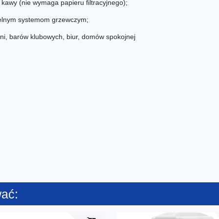
 kawy (nie wymaga papieru filtracyjnego);
dzielnym systemom grzewczym;
rni, barów klubowych, biur, domów spokojnej
wać: