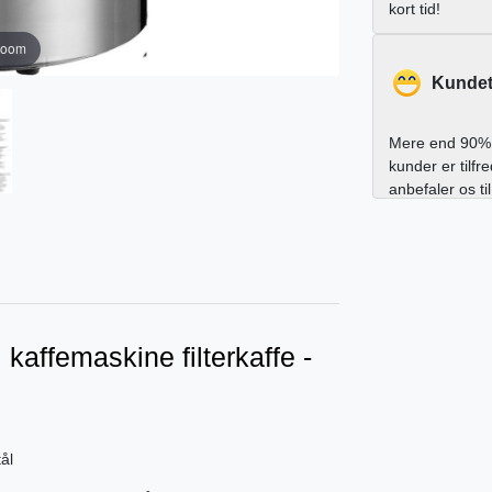
kort tid!
zoom
Kundet
Mere end 90% 
kunder er tilfr
anbefaler os ti
kaffemaskine filterkaffe -
tål