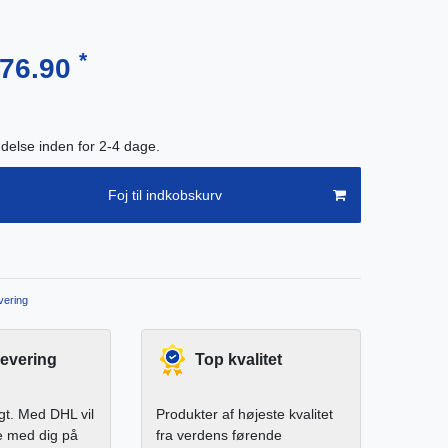
*
276.90
endelse inden for 2-4 dage.
Foj til indkobskurv
ering
levering
Top kvalitet
igt. Med DHL vil
Produkter af højeste kvalitet
e med dig på
fra verdens førende