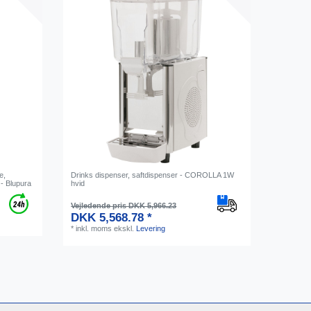
e,
Drinks dispenser, saftdispenser - COROLLA 1W
- Blupura
hvid
Vejledende pris DKK 5,966.23
DKK 5,568.78 *
*
inkl. moms
ekskl.
Levering