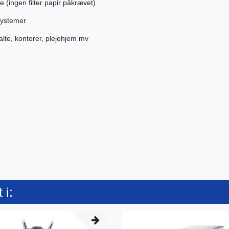
e (ingen filter papir påkrævet)
systemer
alte, kontorer, plejehjem mv
 i: