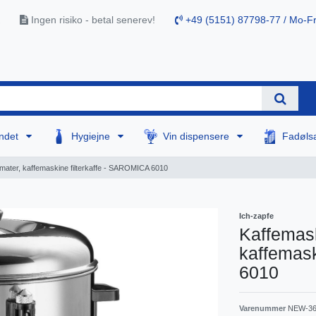
Ingen risiko - betal senerev!
+49 (5151) 87798-77 / Mo-Fr
ndet
Hygiejne
Vin dispensere
Fadøls
mater, kaffemaskine filterkaffe - SAROMICA 6010
Ich-zapfe
Kaffemask
kaffemask
6010
Varenummer
NEW-36