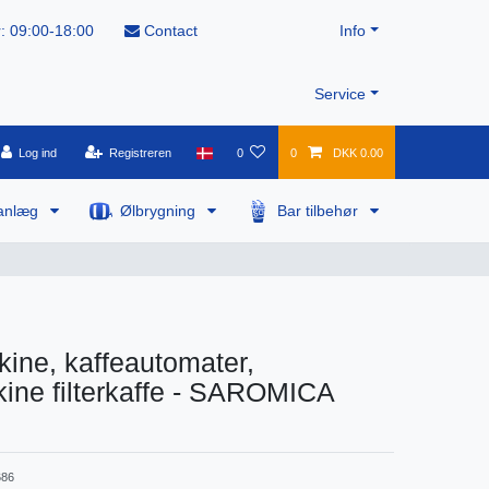
: 09:00-18:00
Contact
Info
Service
Log ind
Registreren
0
0
DKK 0.00
anlæg
Ølbrygning
Bar tilbehør
ine, kaffeautomater,
ine filterkaffe - SAROMICA
86