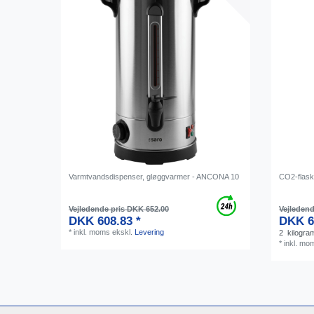
Varmtvandsdispenser, gløggvarmer - ANCONA 10
CO2-flaske
Vejledende pris DKK 652.00
Vejledend
DKK 608.83 *
DKK 6
*
inkl. moms
ekskl.
Levering
2
kilogra
*
inkl. mo