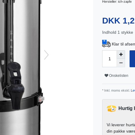
Hersteller:
ich-zapfe
DKK 1,
Indhold
1
stykke
Klar til afs
Onskelisten
* Inkl. moms ekskl.
Lev
Hurtig 
Vi leverer hurt
din pakke vær