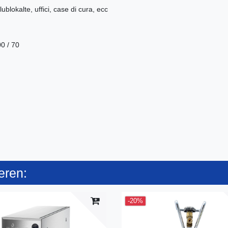
lublokalte, uffici, case di cura, ecc
00 / 70
eren:
-20%