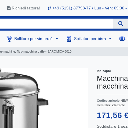
Richiedi fattura!
+49 (5151) 87798-77 / Lun - Ven: 09:00 -
Bollitore per vin brulè
Spillatori per birra
fee machine, filtro macchina caffè - SAROMICA 6010
Ich-zapfe
Macchina 
macchina
Codice articolo
NEW
Hersteller:
ich-zapfe
171,56 
Soddisfare
1
pez