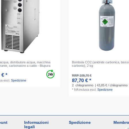
acqua, distributore acqua, macchina
Bombola CO2 (anidride carbonica, biossi
zante, carbonatore a caldo - Blupura
carbonio), 2 kg
 € *
RRP 109,70 €
87,70 € *
sa
escl.
Spedizione
2
chilogrammo
| 43,85 € / chilogrammo
*
IVA inclusa
escl.
Spedizione
ount
Informazioni
Spedizione
Membro
legali