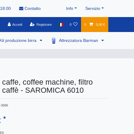
 18:00
Contatto
Info
Servizio
Accedi
Registrare
0
0
0,00 €
Kit produzione birra
Attrezzatura Barman
caffe, coffee machine, filtro
 caffè - SAROMICA 6010
-3686
*
€
zo