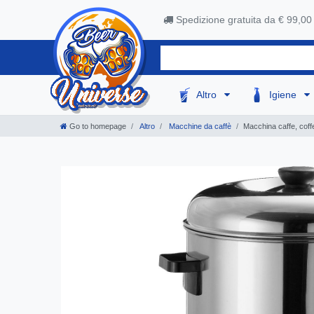
Spedizione gratuita da € 99,00
Altro
Igiene
Go to homepage
Altro
Macchine da caffè
Macchina caffe, cof