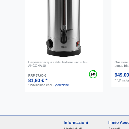
Dispenser acqua calda. bollitore vin brule -
Gasatore 
ANCONA 10
acqua friz
949,00
RRP 87,60 €
81,80 € *
*
IVA inclu
*
IVA inclusa
escl.
Spedizione
Informazioni
Il mio Acc