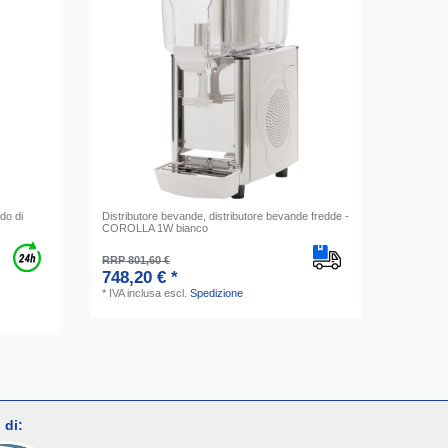
do di
Distributore bevande, distributore bevande fredde -
COROLLA 1W bianco
RRP 801,60 €
748,20 € *
*
IVA inclusa
escl.
Spedizione
 di: