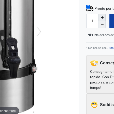
Pronto per l
Lista dei deside
* IVA inclusa escl.
Sped
Conseg
Consegniamo 
rapido. Con DH
pacco sarà con
tempo!
Soddis
per zoomare