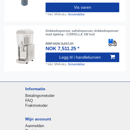
Vis varen
*
Inkl. MVA
eks.
forsendelse
Drikkedispenser, saftdispenser, drikkedispenser
med kjøling - COROLLA 1W hvit
RRP NOK 8,047.34
NOK 7,511.25 *
Legg til i handlekurven
*
Inkl. MVA
eks.
forsendelse
Informatie
Betalingsmetoder
FAQ
Fraktmetoder
Mijn account
Aanmelden