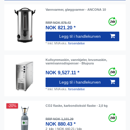
Vannvarmer, gløggvarmer - ANCONA 10
RRP NOK 879.43
NOK 821.20 *
Legg til i handlekurven
*
Inkl. MVA
eks.
forsendelse
Kullsyremaskin, vannkjøler, brusmaskin,
varmtvannsdispenser - Blupura
NOK 9,527.11 *
Legg til i handlekurven
*
Inkl. MVA
eks.
forsendelse
-20%
CO2 flaske, karbondioksid flaske - 2,0 kg
RRP NOK 1,101.29
NOK 880.43 *
2
kilo
| NOK 440.21 / kilo