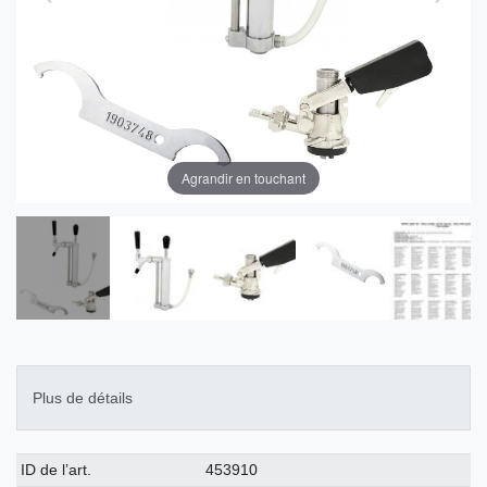
Agrandir en touchant
Plus de détails
Caractéristique
Valeur
ID de l’art.
453910