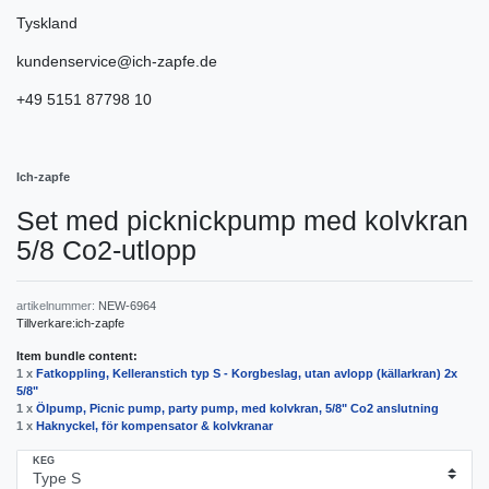
Tyskland
kundenservice@ich-zapfe.de
+49 5151 87798 10
Ich-zapfe
Set med picknickpump med kolvkran
5/8 Co2-utlopp
artikelnummer:
NEW-6964
Tillverkare:
ich-zapfe
Item bundle content:
1 x
Fatkoppling, Kelleranstich typ S - Korgbeslag, utan avlopp (källarkran) 2x
5/8"
1 x
Ölpump, Picnic pump, party pump, med kolvkran, 5/8" Co2 anslutning
1 x
Haknyckel, för kompensator & kolvkranar
KEG