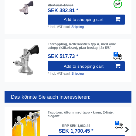
RRP SEK 477.87
SEK 382.81 *
Add to shopping cart
*
Incl. VAT
excl.
Shipping
Fatkoppling, Kelleranstich typ A, med övre
utlopp (källarkran), platt beslag | 2x 5/8"
SEK 517.73 *
Add to shopping cart
*
Incl. VAT
excl.
Shipping
Das könnte Sie auch interessieren:
Tapptorn, öltorn med tapp - krom, 2-linje,
elegant
RRP SEK 1,982.44
SEK 1,700.45 *