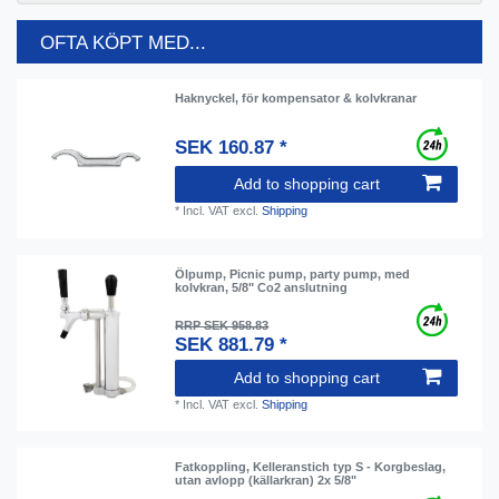
OFTA KÖPT MED...
Haknyckel, för kompensator & kolvkranar
SEK 160.87 *
Add to shopping cart
*
Incl. VAT
excl.
Shipping
Ölpump, Picnic pump, party pump, med
kolvkran, 5/8" Co2 anslutning
RRP SEK 958.83
SEK 881.79 *
Add to shopping cart
*
Incl. VAT
excl.
Shipping
Fatkoppling, Kelleranstich typ S - Korgbeslag,
utan avlopp (källarkran) 2x 5/8"