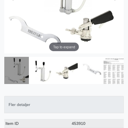
Tap to expand
Fler detaljer
Ceres::Template.singleItemTechnicalDataAttribute
Ceres::Template.singleItemTechnicalDataValue
Item ID
453910