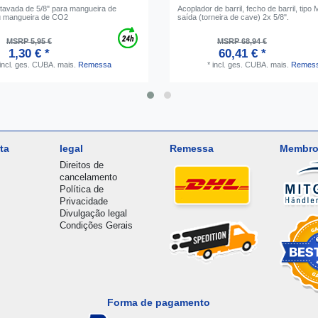
tavada de 5/8" para mangueira de
Acoplador de barril, fecho de barril, tipo
u mangueira de CO2
saída (torneira de cave) 2x 5/8".
MSRP 5,95 €
MSRP 68,94 €
1,30 € *
60,41 € *
incl. ges. CUBA.
mais.
Remessa
*
incl. ges. CUBA.
mais.
Remes
ta
legal
Remessa
Membro
Direitos de
cancelamento
Política de
Privacidade
Divulgação legal
Condições Gerais
Forma de pagamento