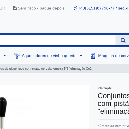
EUR
Sem risco - pague depois!
+49(5151)87798-77 / seg.-F
e
Aquecedores de vinho quente
Maquina de cer
s de piquenique com pistão cerveja torneira 5/8 "eliminação Co2
Ich-zapfe
Conjunto
com pistã
"elimina
número de item
NEW