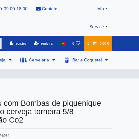
r:09:00-18:00
Contato
Info
Service
registro
registrar
0
0
0,00 €
veja
Cervejaria
Bar e Coquetel
s com Bombas de piquenique
o cerveja torneira 5/8
ção Co2
-6964