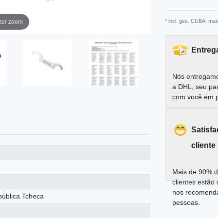
zer zoom
* incl. ges. CUBA. mai
Entreg
Nós entregamo
a DHL, seu pa
com você em 
Satisf
cliente
Mais de 90% d
clientes estão 
nos recomend
pública Tcheca
pessoas.