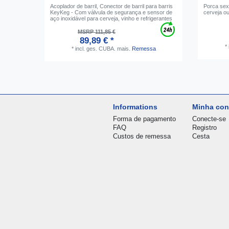
Acoplador de barril, Conector de barril para barris
Porca sex
KeyKeg - Com válvula de segurança e sensor de
cerveja o
aço inoxidável para cerveja, vinho e refrigerantes
MSRP 111,85 €
89,89 € *
*
*
incl. ges. CUBA.
mais.
Remessa
Informations
Minha con
Forma de pagamento
Conecte-se
FAQ
Registro
Custos de remessa
Cesta