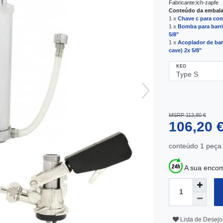
Fabricante:
ich-zapfe
Conteúdo da embal
1 x
Chave c para co
1 x
Bomba para barri
5/8"
1 x
Acoplador de barr
cave) 2x 5/8"
KEG
MSRP 113,80 €
106,20 
conteúdo
1
peça
A sua encom
Lista de Desejo