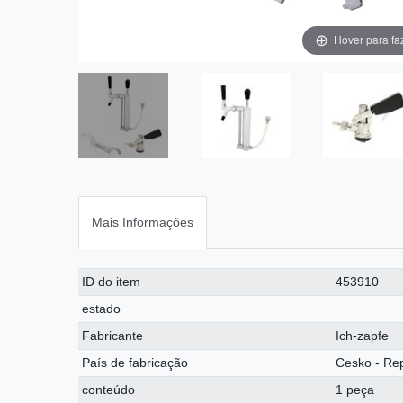
Hover para fa
Mais Informações
Ceres::Template.singleItemTechnicalDataAttribute
Ceres::Template.singleItemTechnicalDataValue
ID do item
453910
estado
Fabricante
Ich-zapfe
País de fabricação
Cesko - Re
conteúdo
1 peça