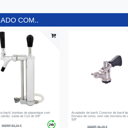
ADO COM..
a barril, bombas de piquenique com
Acoplador de barril, Conector de barril ti
e pistão, saída de Co2 de 5/8"
Encaixe de cesto, sem ralo (torneira de 
5/8"
MSRP 93,10 €
MSRP 46,40 €