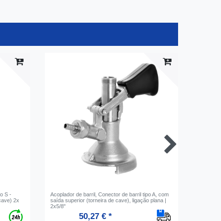
po S -
Acoplador de barril, Conector de barril tipo A, com
Acoplador
cave) 2x
saída superior (torneira de cave), ligação plana |
saída (to
2x5/8"
50,27 € *