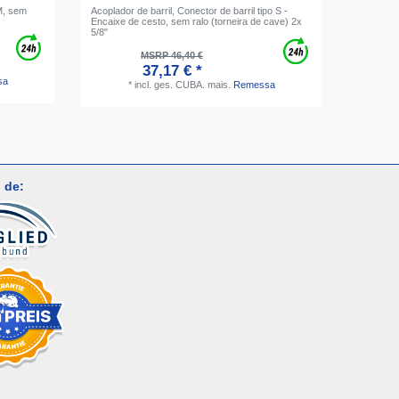
 M, sem
Acoplador de barril, Conector de barril tipo S -
Acoplador
Encaixe de cesto, sem ralo (torneira de cave) 2x
saída sup
5/8"
2x5/8"
MSRP 46,40 €
37,17 € *
sa
*
incl. ges. CUBA.
mais.
Remessa
 de: