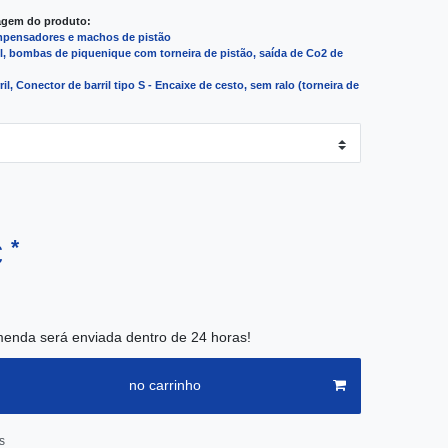
agem do produto:
mpensadores e machos de pistão
l, bombas de piquenique com torneira de pistão, saída de Co2 de
il, Conector de barril tipo S - Encaixe de cesto, sem ralo (torneira de
*
€
enda será enviada dentro de 24 horas!
no carrinho
s