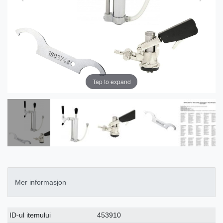
Tap to expand
Mer informasjon
Ceres::Template.singleItemTechnicalDataAttribute
Ceres::Template.singleItemTechnicalDataValue
ID-ul itemului
453910