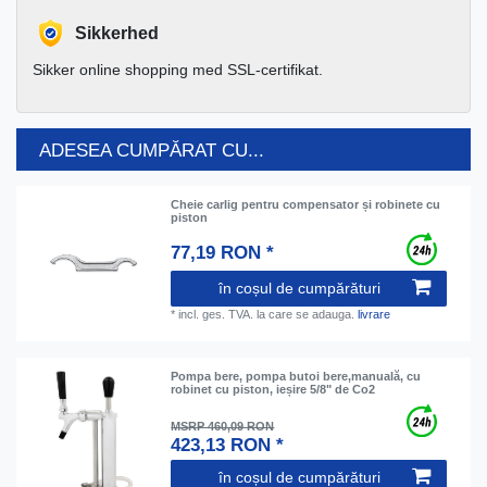
Sikkerhed
Sikker online shopping med SSL-certifikat.
ADESEA CUMPĂRAT CU...
Cheie carlig pentru compensator și robinete cu
piston
77,19 RON *
în coșul de cumpărături
*
incl. ges. TVA.
la care se adauga.
livrare
Pompa bere, pompa butoi bere,manuală, cu
robinet cu piston, ieșire 5/8" de Co2
MSRP 460,09 RON
423,13 RON *
în coșul de cumpărături