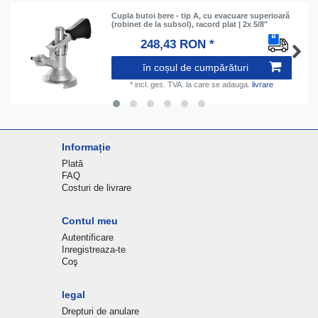
Cupla butoi bere - tip A, cu evacuare superioară
(robinet de la subsol), racord plat | 2x 5/8"
248,43 RON *
în coșul de cumpărături
*
incl. ges. TVA.
la care se adauga.
livrare
Informație
Plată
FAQ
Costuri de livrare
Contul meu
Autentificare
Inregistreaza-te
Coş
legal
Drepturi de anulare