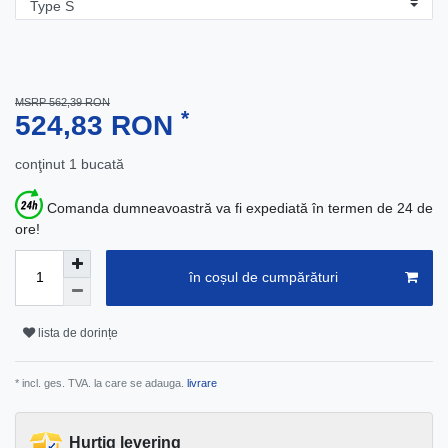
MSRP 562,39 RON
*
524,83 RON
conţinut
1
bucată
Comanda dumneavoastră va fi expediată în termen de 24 de
ore!
în coșul de cumpărături
lista de dorințe
* incl. ges. TVA. la care se adauga.
livrare
Hurtig levering