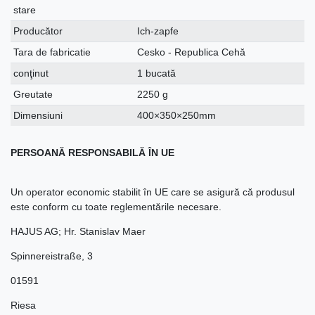
stare
Producător
Ich-zapfe
Tara de fabricatie
Cesko - Republica Cehă
conţinut
1 bucată
Greutate
2250 g
Dimensiuni
400×350×250mm
PERSOANĂ RESPONSABILĂ ÎN UE
Un operator economic stabilit în UE care se asigură că produsul
este conform cu toate reglementările necesare.
HAJUS AG; Hr. Stanislav Maer
Spinnereistraße
,
3
01591
Riesa