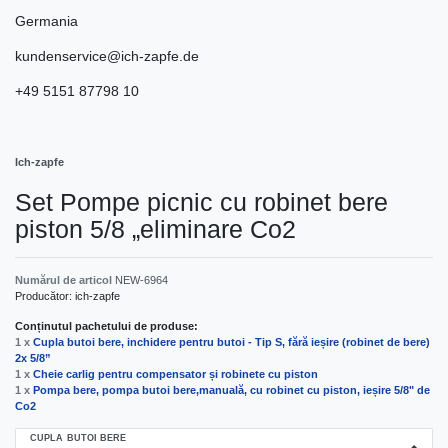
Germania
kundenservice@ich-zapfe.de
+49 5151 87798 10
Ich-zapfe
Set Pompe picnic cu robinet bere
piston 5/8 „eliminare Co2
Numărul de articol
NEW-6964
Producător:
ich-zapfe
Conținutul pachetului de produse:
1 x
Cupla butoi bere, inchidere pentru butoi - Tip S, fără ieșire (robinet de bere)
2x 5/8”
1 x
Cheie carlig pentru compensator și robinete cu piston
1 x
Pompa bere, pompa butoi bere,manuală, cu robinet cu piston, ieșire 5/8" de
Co2
CUPLA BUTOI BERE