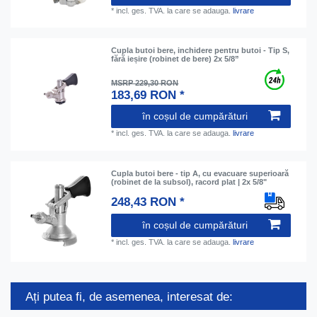
*
incl. ges. TVA.
la care se adauga.
livrare
Cupla butoi bere, inchidere pentru butoi - Tip S,
fără ieșire (robinet de bere) 2x 5/8”
MSRP 229,30 RON
183,69 RON *
în coșul de cumpărături
*
incl. ges. TVA.
la care se adauga.
livrare
Cupla butoi bere - tip A, cu evacuare superioară
(robinet de la subsol), racord plat | 2x 5/8"
248,43 RON *
în coșul de cumpărături
*
incl. ges. TVA.
la care se adauga.
livrare
Ați putea fi, de asemenea, interesat de: