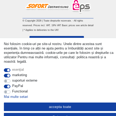
© Copyright 2026 | Toate drepturile rezervate. - All rights
reserved. Prices incl. VAT. 19% VAT Basic prices see article detail
| * Applies to deliveries to the UK!
Withdraw from contract here
Noi folosim cookie-uri pe site-ul nostru. Unele dintre acestea sunt
esențiale, în timp ce alții ne ajuta pentru a îmbunătăți acest site și
a lua legatura
experiența dumneavoastră. cookie-urile pe care le folosim și drepturile ca
utilizator Pentru mai multe informații, consultați: politica noastră și a
noastră: legală.
esenţial
marketing
suporturi externe
PayPal
Functional
Mai multe setari
accepta toate