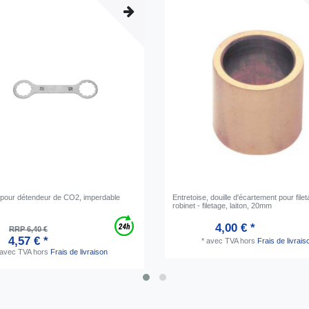
 pour détendeur de CO2, imperdable
Entretoise, douille d'écartement pour file
robinet - filetage, laiton, 20mm
4,00 € *
RRP 6,40 €
4,57 € *
*
avec TVA
hors
Frais de livrais
avec TVA
hors
Frais de livraison