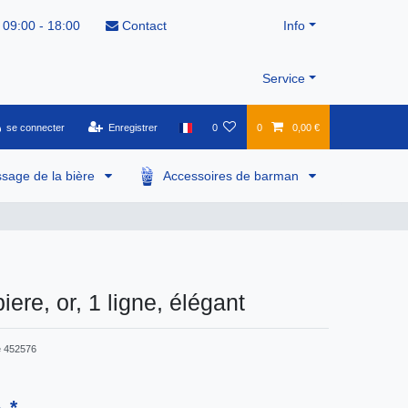
 09:00 - 18:00
Contact
Info
Service
se connecter
Enregistrer
0
0
0,00 €
ssage de la bière
Accessoires de barman
ere, or, 1 ligne, élégant
e
452576
*