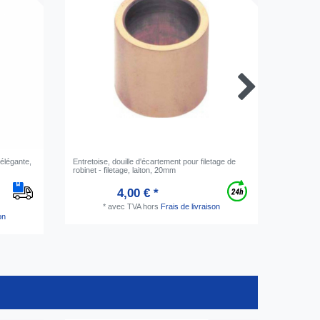
 élégante,
Entretoise, douille d'écartement pour filetage de
Connecteu
robinet - filetage, laiton, 20mm
4,00 € *
*
avec TVA
hors
Frais de livraison
on