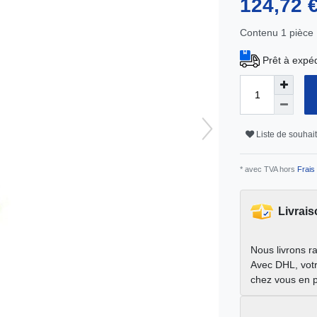
124,72 
Contenu
1
pièce
Prêt à expéd
Liste de souhai
* avec TVA hors
Frais 
Livrais
Nous livrons r
Avec DHL, votr
chez vous en 