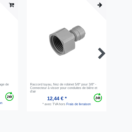
-20%
tage de
Raccord tuyau, Nez de robinet 5/8" pour 3/8" -
Bouteille
Connecteur à visser pour conduites de bière et
carboniqu
d'air
12,44 € *
on
*
avec TVA
hors
Frais de livraison
2