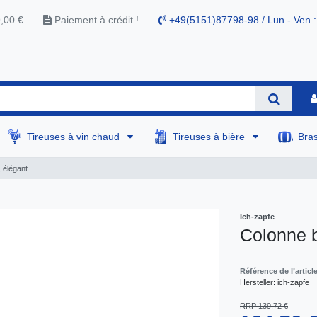
9,00 €
Paiement à crédit !
+49(5151)87798-98 / Lun - Ven :
Tireuses à vin chaud
Tireuses à bière
Bra
, élégant
Ich-zapfe
Colonne bi
Référence de l’articl
Hersteller:
ich-zapfe
RRP 139,72 €