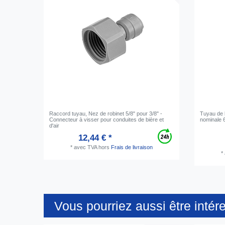
Raccord tuyau, Nez de robinet 5/8" pour 3/8" -
Tuyau de b
Connecteur à visser pour conduites de bière et
nominale 
d'air
12,44 € *
*
avec TVA
hors
Frais de livraison
*
Vous pourriez aussi être intér