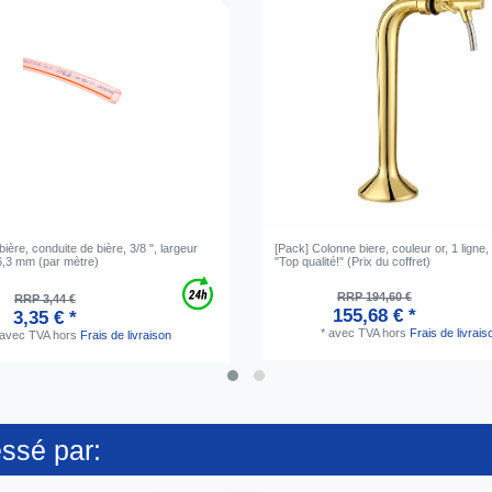
ière, conduite de bière, 3/8 ", largeur
[Pack] Colonne biere, couleur or, 1 ligne,
6,3 mm (par mètre)
"Top qualité!" (Prix du coffret)
RRP 194,60 €
RRP 3,44 €
155,68 € *
3,35 € *
*
avec TVA
hors
Frais de livrais
avec TVA
hors
Frais de livraison
essé par: