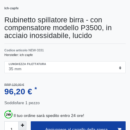
Ich-zapfe
Rubinetto spillatore birra - con
compensatore modello P3500, in
acciaio inossidabile, lucido
Codice articolo
NEW-3331
Hersteller:
ich-zapfe
LUNGHEZZA FILETTATURA
RRP 120,00 €
*
96,20 €
Soddisfare
1
pezzo
Il tuo ordine sarà spedito entro 24 ore!
Aggiungere al carrello della spesa