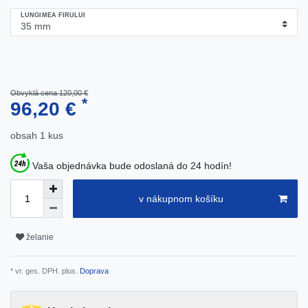
LUNGIMEA FIRULUI
Obvyklá cena 120,00 €
*
96,20 €
obsah
1
kus
Vaša objednávka bude odoslaná do 24 hodín!
v nákupnom košíku
želanie
* vr. ges. DPH. plus.
Doprava