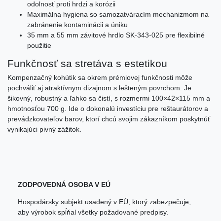
odolnosť proti hrdzi a korózii
Maximálna hygiena so samozatváracím mechanizmom na
zabránenie kontaminácii a úniku
35 mm a 55 mm závitové hrdlo SK-343-025 pre flexibilné
použitie
Funkčnosť sa stretáva s estetikou
Kompenzačný kohútik sa okrem prémiovej funkčnosti môže
pochváliť aj atraktívnym dizajnom s lešteným povrchom. Je
šikovný, robustný a ľahko sa čistí, s rozmermi 100×42×115 mm a
hmotnosťou 700 g. Ide o dokonalú investíciu pre reštaurátorov a
prevádzkovateľov barov, ktorí chcú svojim zákazníkom poskytnúť
vynikajúci pivný zážitok.
ZODPOVEDNÁ OSOBA V EÚ
Hospodársky subjekt usadený v EÚ, ktorý zabezpečuje,
aby výrobok spĺňal všetky požadované predpisy.