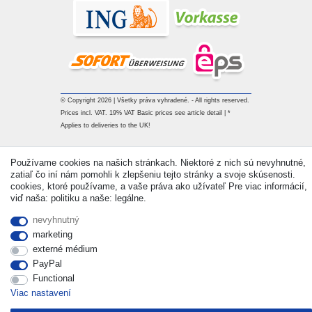
© Copyright 2026 | Všetky práva vyhradené. - All rights reserved.
Prices incl. VAT. 19% VAT Basic prices see article detail | *
Applies to deliveries to the UK!
Kontakt
Withdraw from contract here
Používame cookies na našich stránkach. Niektoré z nich sú nevyhnutné,
zatiaľ čo iní nám pomohli k zlepšeniu tejto stránky a svoje skúsenosti.
cookies, ktoré používame, a vaše práva ako užívateľ Pre viac informácií,
viď naša: politiku a naše: legálne.
nevyhnutný
marketing
externé médium
PayPal
Functional
Viac nastavení