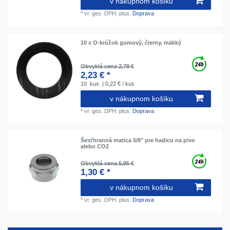
v nákupnom košíku
*
vr. ges. DPH.
plus.
Doprava
10 x O-krúžok gumový, čierny, mäkký
Obvyklá cena 2,79 €
2,23 € *
10
kus
| 0,22 € / kus
v nákupnom košíku
*
vr. ges. DPH.
plus.
Doprava
Šesťhranná matica 5/8" pre hadicu na pivo
alebo CO2
Obvyklá cena 5,95 €
1,30 € *
v nákupnom košíku
*
vr. ges. DPH.
plus.
Doprava