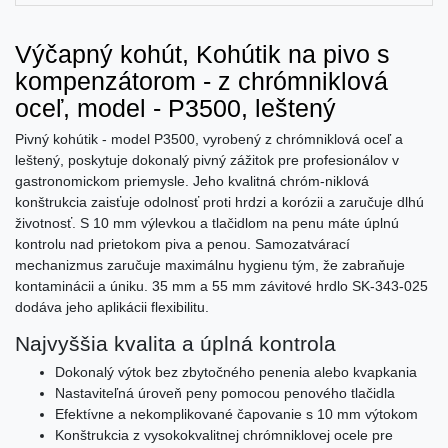
Výčapný kohút, Kohútik na pivo s
kompenzátorom - z chrómniklová
oceľ, model - P3500, leštený
Pivný kohútik - model P3500, vyrobený z chrómniklová oceľ a
leštený, poskytuje dokonalý pivný zážitok pre profesionálov v
gastronomickom priemysle. Jeho kvalitná chróm-niklová
konštrukcia zaisťuje odolnosť proti hrdzi a korózii a zaručuje dlhú
životnosť. S 10 mm výlevkou a tlačidlom na penu máte úplnú
kontrolu nad prietokom piva a penou. Samozatvárací
mechanizmus zaručuje maximálnu hygienu tým, že zabraňuje
kontaminácii a úniku. 35 mm a 55 mm závitové hrdlo SK-343-025
dodáva jeho aplikácii flexibilitu.
Najvyššia kvalita a úplná kontrola
Dokonalý výtok bez zbytočného penenia alebo kvapkania
Nastaviteľná úroveň peny pomocou penového tlačidla
Efektívne a nekomplikované čapovanie s 10 mm výtokom
Konštrukcia z vysokokvalitnej chrómniklovej ocele pre