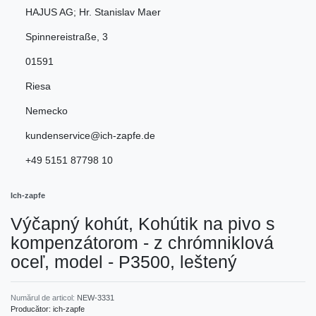
HAJUS AG; Hr. Stanislav Maer
Spinnereistraße
,
3
01591
Riesa
Nemecko
kundenservice@ich-zapfe.de
+49 5151 87798 10
Ich-zapfe
Výčapný kohút, Kohútik na pivo s
kompenzátorom - z chrómniklová
oceľ, model - P3500, leštený
Numărul de articol:
NEW-3331
Producător:
ich-zapfe