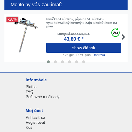
Mohlo by vás zaujímať:
-20%
Plnička 5l súdkov, pípa na 5L súdok -
vysokokvalitný kovový dizajn s kohútikom na
pivo
Obvyklá cena 54,80 €
43,80 € *
show článok
*
vr. ges. DPH.
plus.
Doprava
Informácie
Platba
FAQ
Poštovné a náklady
Môj účet
Prihlásiť sa
Registrovať
Kôš