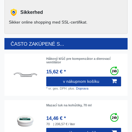
Sikkerhed
Sikker online shopping med SSL-certifikat.
ČASTO ZAKÚPENÉ S...
Hákový kľúč pre kompenzátor a dierovací
ventilátor
15,62 € *
v nákupnom košíku
*
vr. ges. DPH.
plus.
Doprava
Mazací tuk na kohútiky, 70 ml
14,46 € *
70
| 206,57 € / liter