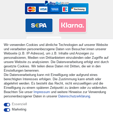
Wir verwenden Cookies und ähnliche Technologien auf unserer Website
und verarbeiten personenbezogene Daten von Besucher:innen unserer
Webseite (z.B. IP-Adresse), um z.B. Inhalte und Anzeigen zu
personalisieren, Medien von Drittanbietern einzubinden oder Zugriffe auf
unsere Website zu analysieren. Die Datenverarbeitung erfolgt erst durch
gesetzte Cookies. Wir teilen diese Daten mit Dritten, die wir in den
Einstellungen benennen.
© Copyright 2026 | Alle Rechte vorbehalten. - Alle Rechte
Die Datenverarbeitung kann mit Einwilligung oder aufgrund eines
vorbehalten. Preisangaben inkl. gesetzl. 19% MwSt. |
berechtigten Interesses erfolgen. Die Zustimmung kann erteilt oder
Grundpreise siehe Artikeldetail | *Gilt für Lieferungen nach
abgelehnt werden. Es besteht das Recht, nicht einzuwilligen und die
Deutschland!
Einwilligung zu einem späteren Zeitpunkt zu ändern oder zu widerrufen.
Beachten Sie unser
Impressum
und weitere Hinweise zur Verwendung
personenbezogener Daten in unserer
Daten­schutz­erklärung
.
Kontakt
Vertrag widerrufen
Essenziell
Marketing