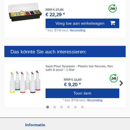
RRP € 27,86
€ 22,29 *
Voeg toe aan winkelwagen
*
Incl. BTW
excl.
Verzending
Das könnte Sie auch interessieren:
Save Pour Systeem - Plastic bar flessen, fles
safe & pour - 1 liter
RRP € 11,50
€ 9,20 *
Toon item
*
Incl. BTW
excl.
Verzending
Informatie