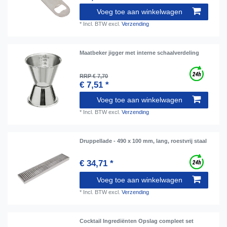
Voeg toe aan winkelwagen
*
Incl. BTW
excl.
Verzending
Maatbeker jigger met interne schaalverdeling
RRP € 7,70
€ 7,51 *
Voeg toe aan winkelwagen
*
Incl. BTW
excl.
Verzending
Druppellade - 490 x 100 mm, lang, roestvrij staal
€ 34,71 *
Voeg toe aan winkelwagen
*
Incl. BTW
excl.
Verzending
Cocktail Ingrediënten Opslag compleet set