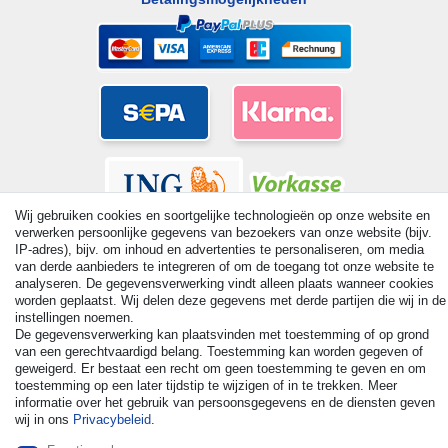
Wij gebruiken cookies en soortgelijke technologieën op onze website en
verwerken persoonlijke gegevens van bezoekers van onze website (bijv.
IP-adres), bijv. om inhoud en advertenties te personaliseren, om media
van derde aanbieders te integreren of om de toegang tot onze website te
analyseren. De gegevensverwerking vindt alleen plaats wanneer cookies
worden geplaatst. Wij delen deze gegevens met derde partijen die wij in de
© Copyright 2026 | Alle rechten voorbehouden. - All rights
instellingen noemen.
reserved. Prices incl. VAT. 19% VAT Basic prices see article detail
De gegevensverwerking kan plaatsvinden met toestemming of op grond
| * Applies to deliveries to the UK!
van een gerechtvaardigd belang. Toestemming kan worden gegeven of
geweigerd. Er bestaat een recht om geen toestemming te geven en om
toestemming op een later tijdstip te wijzigen of in te trekken. Meer
Contact
Herroepingsrecht uitoefenen
informatie over het gebruik van persoonsgegevens en de diensten geven
wij in ons
Privacybeleid
.