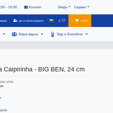
:00 - 18:00
Контакт
Инфо
Сервис
рирам
да се регистрирате
0
0
0,00 €
а
Бира варна
Бар и Kоктейли
 Caipirinha - BIG BEN, 24 cm
EW-14784
pfe
*
арче