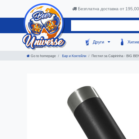
Безплатна доставка от 195,0
Други
Хиги
Go to homepage
Бар и Kоктейли
Пестил за Caipirinha - BIG BE