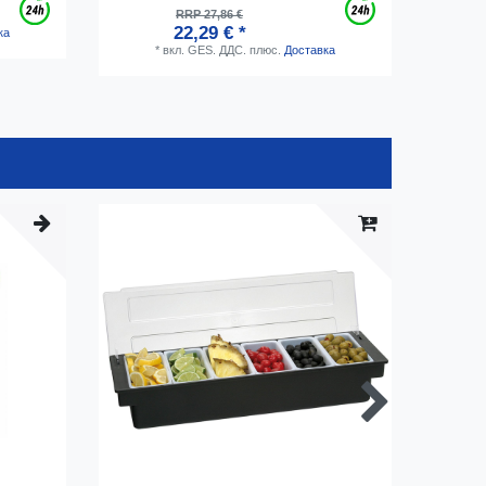
RRP 27,86 €
22,29 € *
ка
*
вкл. GES. ДДС.
плюс.
Доставка