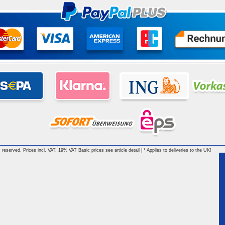
reserved. Prices incl. VAT. 19% VAT Basic prices see article detail | * Applies to deliveries to the UK!