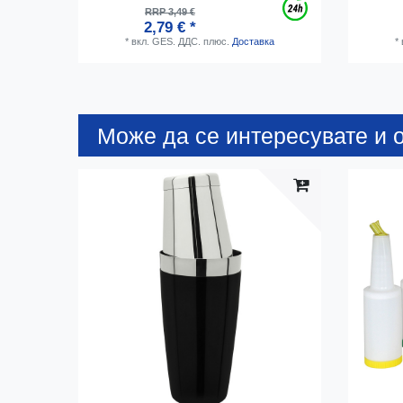
RRP 3,49 €
2,79 € *
*
вкл. GES. ДДС.
плюс.
Доставка
*
Може да се интересувате и о