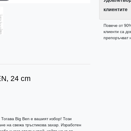
Удовлетвор
клиентите
Повече от 90
клиенти са до
препоръчват н
EN, 24 cm
 Тогава Big Ben е вашият избор! Този
ане на свежа тръстикова захар. Изработен
реба и има гладък край, който не къса