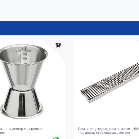
а чаша джигер с вътрешно
Тава за отцеждане, тава за капки - 490
ане
mm, дълъг, неръждаема стомана