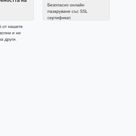
еността на
Безопасно онлайн
пазаруване със SSL
сертификат.
% от нашите
волни и ни
а други.