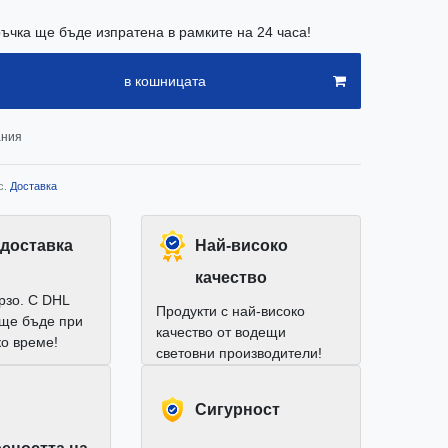
ъчка ще бъде изпратена в рамките на 24 часа!
в кошницата
ания
с.
Доставка
доставка
Най-високо
качество
рзо. С DHL
Продукти с най-високо
 ще бъде при
качество от водещи
ко време!
световни производители!
Cигурност