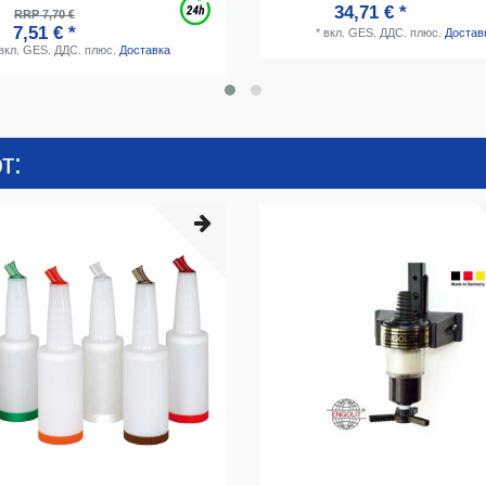
34,71 € *
RRP 7,70 €
7,51 € *
*
вкл. GES. ДДС.
плюс.
Достав
вкл. GES. ДДС.
плюс.
Доставка
т: