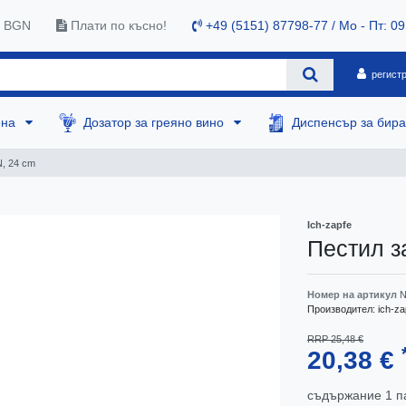
0 BGN
Плати по късно!
+49 (5151) 87798-77 / Mo - Пт: 09
регист
ена
Дозатор за греяно вино
Диспенсър за бир
N, 24 cm
Ich-zapfe
Пестил за
Номер на артикул
N
Производител:
ich-za
RRP 25,48 €
20,38 €
съдържание
1
п