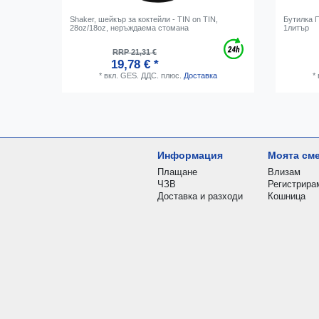
Shaker, шейкър за коктейли - TIN on TIN,
Бутилка 
28oz/18oz, неръждаема стомана
1литър
RRP 21,31 €
19,78 € *
*
вкл. GES. ДДС.
плюс.
Доставка
*
Информация
Моята см
Плащане
Влизам
ЧЗВ
Регистрира
Доставка и разходи
Кошница