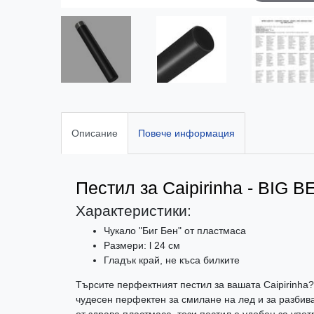
Описание
Повече информация
Пестил за Caipirinha - BIG B
Характеристики:
Чукало "Биг Бен" от пластмаса
Размери: l 24 см
Гладък край, не къса билките
Търсите перфектният пестил за вашата Caipirinha?
чудесен перфектен за смилане на лед и за разбив
от здрава пластмаса, този пестил е удобен за упот