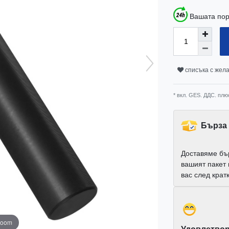
Вашата пор
списъка с жел
* вкл. GES. ДДС. плю
Бърза 
Доставяме бъ
вашият пакет
вас след крат
zoom