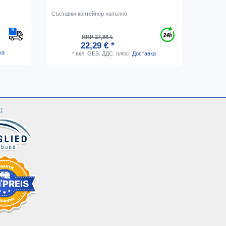
Съставки контейнер напълно
Шейкър з
стомана,
RRP 27,86 €
22,29 € *
ка
*
вкл. GES. ДДС.
плюс.
Доставка
: