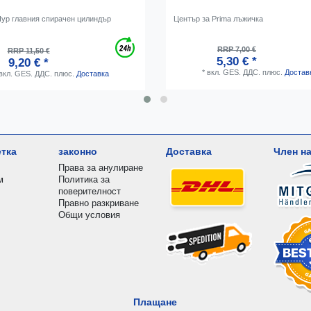
Пур главния спирачен цилиндър
Център за Prima лъжичка
RRP 7,00 €
RRP 11,50 €
5,30 € *
9,20 € *
*
вкл. GES. ДДС.
плюс.
Достав
вкл. GES. ДДС.
плюс.
Доставка
етка
законно
Доставка
Член на
Права за анулиране
м
Политика за
поверителност
Правно разкриване
Общи условия
Плащане