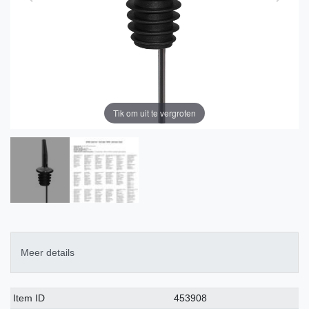
Tik om uit te vergroten
Meer details
Technisch
Waarde
Item ID
453908