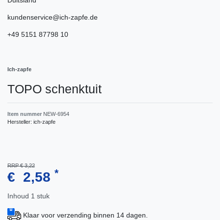
kundenservice@ich-zapfe.de
+49 5151 87798 10
Ich-zapfe
TOPO schenktuit
Item nummer
NEW-6954
Hersteller:
ich-zapfe
RRP € 3,22
*
€ 2,58
Inhoud
1
stuk
Klaar voor verzending binnen 14 dagen.