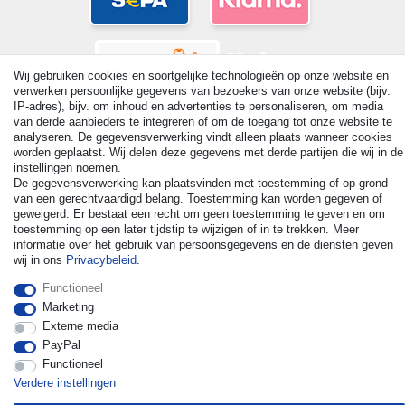
Wij gebruiken cookies en soortgelijke technologieën op onze website en
verwerken persoonlijke gegevens van bezoekers van onze website (bijv.
IP-adres), bijv. om inhoud en advertenties te personaliseren, om media
van derde aanbieders te integreren of om de toegang tot onze website te
analyseren. De gegevensverwerking vindt alleen plaats wanneer cookies
worden geplaatst. Wij delen deze gegevens met derde partijen die wij in de
instellingen noemen.
© Copyright 2026 | Alle rechten voorbehouden. - All rights
De gegevensverwerking kan plaatsvinden met toestemming of op grond
reserved. Prices incl. VAT. 19% VAT Basic prices see article detail
van een gerechtvaardigd belang. Toestemming kan worden gegeven of
| * Applies to deliveries to the UK!
geweigerd. Er bestaat een recht om geen toestemming te geven en om
toestemming op een later tijdstip te wijzigen of in te trekken. Meer
informatie over het gebruik van persoonsgegevens en de diensten geven
Contact
Herroepingsrecht uitoefenen
wij in ons
Privacybeleid
.
Functioneel
Marketing
Externe media
PayPal
Functioneel
Verdere instellingen