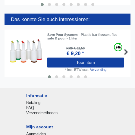
Das könnte Sie auch interessieren:
Save Pour Systeem - Plastic bar flessen, fles
safe & pour - 1 liter
RRP € 11,50
€ 9,20 *
Toon item
*
Incl. BTW
excl.
Verzending
Informatie
Betaling
FAQ
Verzendmethoden
Mijn account
Aanmelden