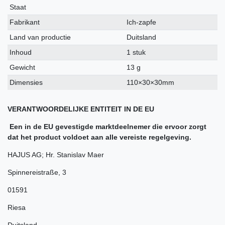
kenmerk
Staat
Fabrikant
Ich-zapfe
Land van productie
Duitsland
Inhoud
1 stuk
Gewicht
13 g
Dimensies
110×30×30mm
VERANTWOORDELIJKE ENTITEIT IN DE EU
Een in de EU gevestigde marktdeelnemer die ervoor zorgt
dat het product voldoet aan alle vereiste regelgeving.
HAJUS AG; Hr. Stanislav Maer
Spinnereistraße
,
3
01591
Riesa
Duitsland