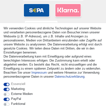
Wir verwenden Cookies und ähnliche Technologien auf unserer Website
und verarbeiten personenbezogene Daten von Besucher:innen unserer
Webseite (z.B. IP-Adresse), um z.B. Inhalte und Anzeigen zu
personalisieren, Medien von Drittanbietern einzubinden oder Zugriffe auf
unsere Website zu analysieren. Die Datenverarbeitung erfolgt erst durch
gesetzte Cookies. Wir teilen diese Daten mit Dritten, die wir in den
Einstellungen benennen.
© Copyright 2026 | Alle Rechte vorbehalten. - Alle Rechte
Die Datenverarbeitung kann mit Einwilligung oder aufgrund eines
vorbehalten. Preisangaben inkl. gesetzl. 19% MwSt. |
berechtigten Interesses erfolgen. Die Zustimmung kann erteilt oder
Grundpreise siehe Artikeldetail | *Gilt für Lieferungen nach
abgelehnt werden. Es besteht das Recht, nicht einzuwilligen und die
Einwilligung zu einem späteren Zeitpunkt zu ändern oder zu widerrufen.
Deutschland!
Beachten Sie unser
Impressum
und weitere Hinweise zur Verwendung
personenbezogener Daten in unserer
Daten­schutz­erklärung
.
Kontakt
Vertrag widerrufen
Essenziell
Marketing
Externe Medien
PayPal
Funktional