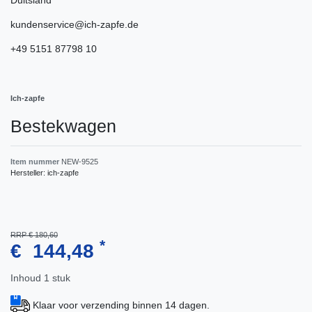
kundenservice@ich-zapfe.de
+49 5151 87798 10
Ich-zapfe
Bestekwagen
Item nummer
NEW-9525
Hersteller:
ich-zapfe
RRP € 180,60
*
€ 144,48
Inhoud
1
stuk
Klaar voor verzending binnen 14 dagen.