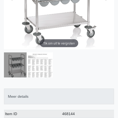
Tik om uit te vergroten
Meer details
Technisch
Waarde
Item ID
468144