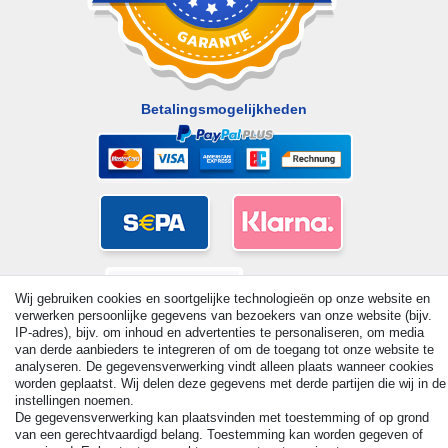
Betalingsmogelijkheden
Wij gebruiken cookies en soortgelijke technologieën op onze website en
verwerken persoonlijke gegevens van bezoekers van onze website (bijv.
IP-adres), bijv. om inhoud en advertenties te personaliseren, om media
van derde aanbieders te integreren of om de toegang tot onze website te
analyseren. De gegevensverwerking vindt alleen plaats wanneer cookies
worden geplaatst. Wij delen deze gegevens met derde partijen die wij in de
instellingen noemen.
© Copyright 2026 | Alle rechten voorbehouden. - All rights
De gegevensverwerking kan plaatsvinden met toestemming of op grond
reserved. Prices incl. VAT. 19% VAT Basic prices see article detail
van een gerechtvaardigd belang. Toestemming kan worden gegeven of