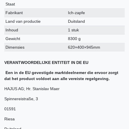
kenmerk
Staat
Fabrikant
Ich-zapfe
Land van productie
Duitsland
Inhoud
1 stuk
Gewicht
8300 g
Dimensies
620×400×945mm
VERANTWOORDELIJKE ENTITEIT IN DE EU
Een in de EU gevestigde marktdeelnemer die ervoor zorgt
dat het product voldoet aan alle vereiste regelgeving.
HAJUS AG; Hr. Stanislav Maer
Spinnereistraße
,
3
01591
Riesa
Duitsland