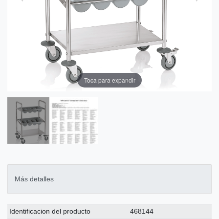
Toca para expandir
Más detalles
Ceres::Template.singleItemTechnicalDataAttribute
Ceres::Template.singleItemTechnicalDataValue
Identificacion del producto
468144