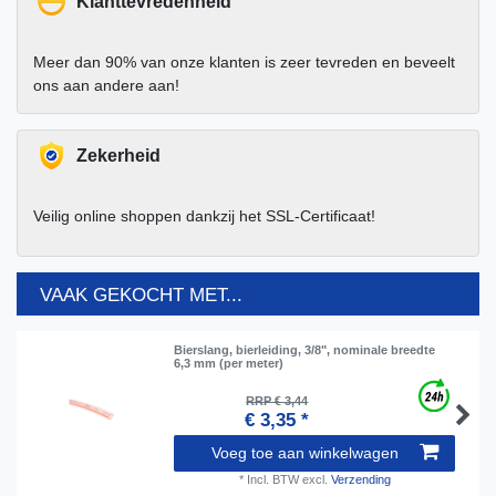
Klanttevredenheid
Meer dan 90% van onze klanten is zeer tevreden en beveelt
ons aan andere aan!
Zekerheid
Veilig online shoppen dankzij het SSL-Certificaat!
VAAK GEKOCHT MET...
Bierslang, bierleiding, 3/8", nominale breedte
6,3 mm (per meter)
RRP € 3,44
€ 3,35 *
Voeg toe aan winkelwagen
*
Incl. BTW
excl.
Verzending