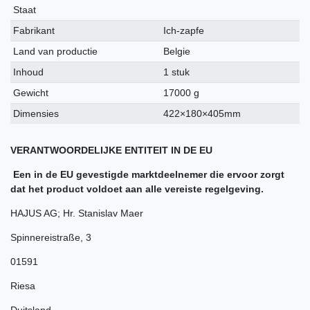
kenmerk
Staat
Fabrikant
Ich-zapfe
Land van productie
Belgie
Inhoud
1 stuk
Gewicht
17000 g
Dimensies
422×180×405mm
VERANTWOORDELIJKE ENTITEIT IN DE EU
Een in de EU gevestigde marktdeelnemer die ervoor zorgt
dat het product voldoet aan alle vereiste regelgeving.
HAJUS AG; Hr. Stanislav Maer
Spinnereistraße
,
3
01591
Riesa
Duitsland