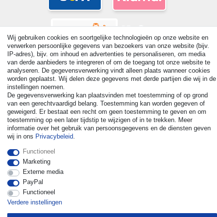
Wij gebruiken cookies en soortgelijke technologieën op onze website en
verwerken persoonlijke gegevens van bezoekers van onze website (bijv.
IP-adres), bijv. om inhoud en advertenties te personaliseren, om media
van derde aanbieders te integreren of om de toegang tot onze website te
analyseren. De gegevensverwerking vindt alleen plaats wanneer cookies
worden geplaatst. Wij delen deze gegevens met derde partijen die wij in de
instellingen noemen.
© Copyright 2026 | Alle rechten voorbehouden. - All rights
De gegevensverwerking kan plaatsvinden met toestemming of op grond
reserved. Prices incl. VAT. 19% VAT Basic prices see article detail
van een gerechtvaardigd belang. Toestemming kan worden gegeven of
| * Applies to deliveries to the UK!
geweigerd. Er bestaat een recht om geen toestemming te geven en om
toestemming op een later tijdstip te wijzigen of in te trekken. Meer
informatie over het gebruik van persoonsgegevens en de diensten geven
Contact
Herroepingsrecht uitoefenen
wij in ons
Privacybeleid
.
Functioneel
Marketing
Externe media
PayPal
Functioneel
Verdere instellingen