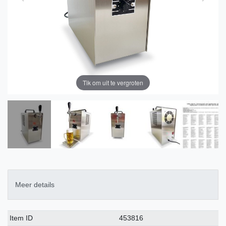
Tik om uit te vergroten
Meer details
Technisch
Waarde
Item ID
453816