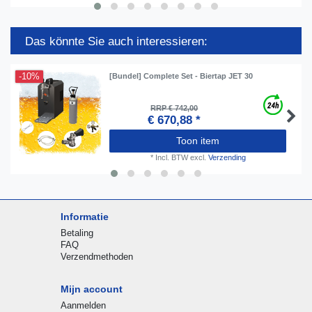
Das könnte Sie auch interessieren:
-10%
[Bundel] Complete Set - Biertap JET 30
RRP € 742,00
€ 670,88 *
Toon item
*
Incl. BTW
excl.
Verzending
Informatie
Betaling
FAQ
Verzendmethoden
Mijn account
Aanmelden