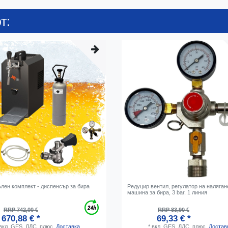
т:
ълен комплект - диспенсър за бира
Редуцир вентил, регулатор на наляга
машина за бира, 3 bar, 1 линия
RRP 742,00 €
RRP 83,90 €
670,88 € *
69,33 € *
вкл. GES. ДДС.
плюс.
Доставка
*
вкл. GES. ДДС.
плюс.
Достав