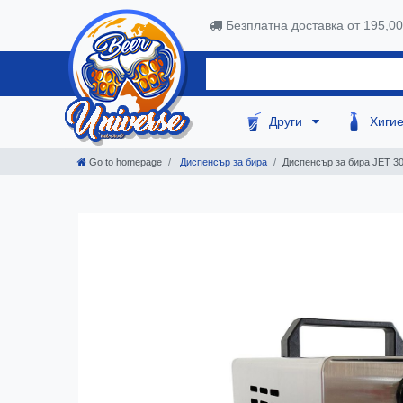
Безплатна доставка от 195,0
Други
Хиги
Go to homepage
Диспенсър за бира
Диспенсър за бира JET 30,