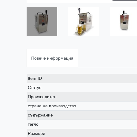
Повече информация
Ceres::Template.singleItemTechnicalDataAttribute
Ceres::Template.singleItemTechnicalDataValue
Item ID
Статус
Производител
страна на производство
съдържание
тегло
Размери