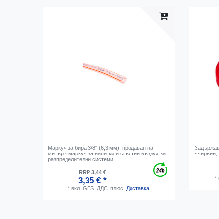
Маркуч за бира 3/8" (6,3 мм), продаван на
Задържащ
метър - маркуч за напитки и сгъстен въздух за
- червен,
разпределителни системи
RRP 3,44 €
*
3,35 € *
*
вкл. GES. ДДС.
плюс.
Доставка