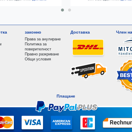
етка
законно
Доставка
Член на
Права за анулиране
м
Политика за
поверителност
Правно разкриване
Общи условия
Плащане