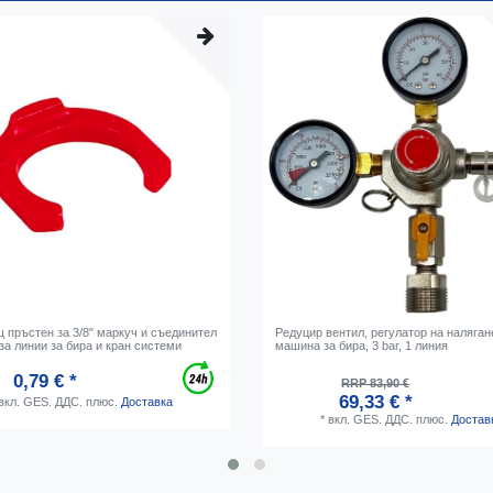
 пръстен за 3/8" маркуч и съединител
Редуцир вентил, регулатор на наляга
 за линии за бира и кран системи
машина за бира, 3 bar, 1 линия
0,79 € *
RRP 83,90 €
69,33 € *
вкл. GES. ДДС.
плюс.
Доставка
*
вкл. GES. ДДС.
плюс.
Достав