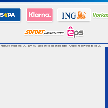
reserved. Prices incl. VAT. 19% VAT Basic prices see article detail | * Applies to deliveries to the UK!