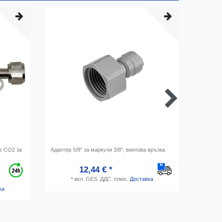
не CO2 за
Адаптер 5/8" за маркучи 3/8", винтова връзка
CO2 марк
12,44 € *
*
вкл. GES. ДДС.
плюс.
Доставка
ка