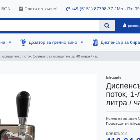
0 BGN
Плати по късно!
+49 (5151) 87798-77 / Mo - Пт: 09
регист
ена
Дозатор за греяно вино
Диспенсър за бир
 охладител с поток, 1-линов сух охладител, до 40 литра / час
Ich-zapfe
Диспенсъ
поток, 1
литра / ч
Номер на артикул
N
Производител:
ich-za
RRP 573,00 €