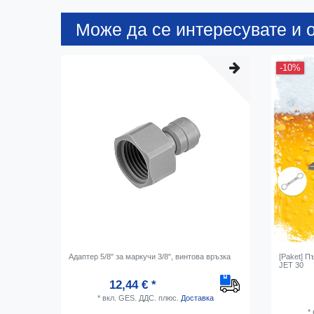
Може да се интересувате и о
-10%
Адаптер 5/8" за маркучи 3/8", винтова връзка
[Paket] П
JET 30
12,44 € *
*
вкл. GES. ДДС.
плюс.
Доставка
*