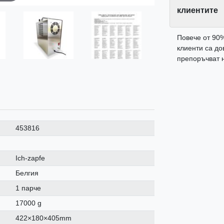
клиентите
Повече от 90
клиенти са до
препоръчват н
453816
Ich-zapfe
Белгия
1 парче
17000 g
422×180×405mm