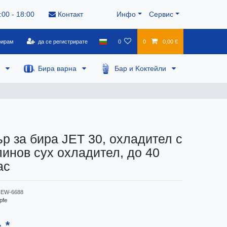
:00 - 18:00
Контакт
Инфо
Сервис
рирам
да се регистрирате
0
0
0,00 €
а
Бира варна
Бар и Kоктейли
р за бира JET 30, охладител с
-линов сух охладител, до 40
ас
EW-6688
pfe
*