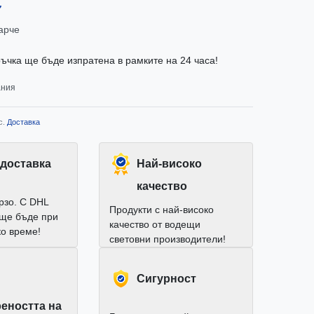
€
арче
ъчка ще бъде изпратена в рамките на 24 часа!
ания
с.
Доставка
доставка
Най-високо
качество
рзо. С DHL
Продукти с най-високо
 ще бъде при
качество от водещи
ко време!
световни производители!
Cигурност
еността на