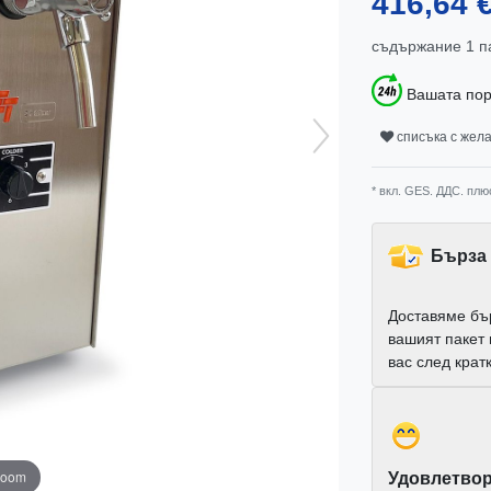
416,64 
съдържание
1
п
Вашата пор
списъка с жел
* вкл. GES. ДДС. плю
Бърза 
Доставяме бъ
вашият пакет
вас след крат
zoom
Удовлетвор