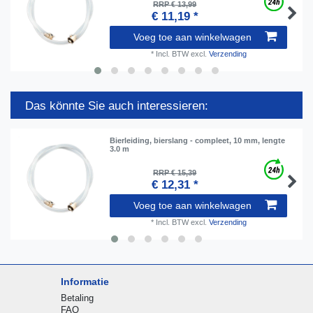
RRP € 13,99
€ 11,19 *
Voeg toe aan winkelwagen
*
Incl. BTW
excl.
Verzending
Das könnte Sie auch interessieren:
Bierleiding, bierslang - compleet, 10 mm, lengte
3.0 m
RRP € 15,39
€ 12,31 *
Voeg toe aan winkelwagen
*
Incl. BTW
excl.
Verzending
Informatie
Betaling
FAQ