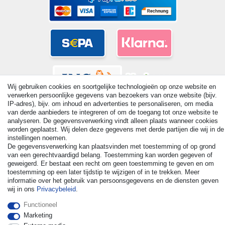
Wij gebruiken cookies en soortgelijke technologieën op onze website en
verwerken persoonlijke gegevens van bezoekers van onze website (bijv.
IP-adres), bijv. om inhoud en advertenties te personaliseren, om media
van derde aanbieders te integreren of om de toegang tot onze website te
analyseren. De gegevensverwerking vindt alleen plaats wanneer cookies
worden geplaatst. Wij delen deze gegevens met derde partijen die wij in de
instellingen noemen.
© Copyright 2026 | Alle rechten voorbehouden. - All rights
De gegevensverwerking kan plaatsvinden met toestemming of op grond
reserved. Prices incl. VAT. 19% VAT Basic prices see article detail
van een gerechtvaardigd belang. Toestemming kan worden gegeven of
| * Applies to deliveries to the UK!
geweigerd. Er bestaat een recht om geen toestemming te geven en om
toestemming op een later tijdstip te wijzigen of in te trekken. Meer
informatie over het gebruik van persoonsgegevens en de diensten geven
Contact
Herroepingsrecht uitoefenen
wij in ons
Privacybeleid
.
Functioneel
Marketing