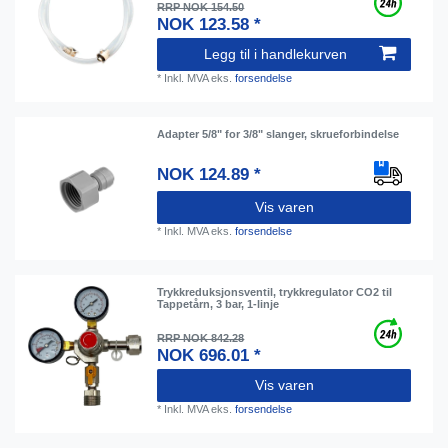
RRP NOK 154.50
NOK 123.58 *
Legg til i handlekurven
*
Inkl. MVA
eks.
forsendelse
Adapter 5/8" for 3/8" slanger, skrueforbindelse
NOK 124.89 *
Vis varen
*
Inkl. MVA
eks.
forsendelse
Trykkreduksjonsventil, trykkregulator CO2 til
Tappetårn, 3 bar, 1-linje
RRP NOK 842.28
NOK 696.01 *
Vis varen
*
Inkl. MVA
eks.
forsendelse