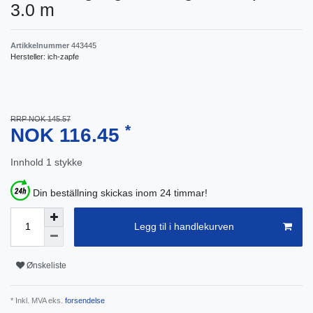
3.0 m
Artikkelnummer
443445
Hersteller:
ich-zapfe
RRP NOK 145.57
*
NOK 116.45
Innhold
1
stykke
Din beställning skickas inom 24 timmar!
Legg til i handlekurven
Ønskeliste
* Inkl. MVA eks.
forsendelse