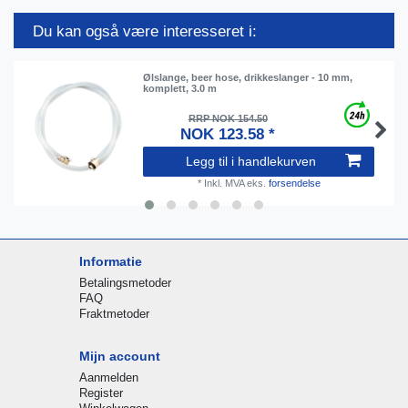
Du kan også være interesseret i:
Ølslange, beer hose, drikkeslanger - 10 mm,
komplett, 3.0 m
RRP NOK 154.50
NOK 123.58 *
Legg til i handlekurven
*
Inkl. MVA
eks.
forsendelse
Informatie
Betalingsmetoder
FAQ
Fraktmetoder
Mijn account
Aanmelden
Register