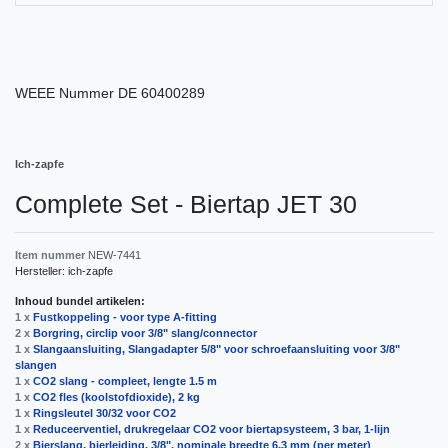
WEEE Nummer
DE 60400289
Ich-zapfe
Complete Set - Biertap JET 30
Item nummer
NEW-7441
Hersteller:
ich-zapfe
Inhoud bundel artikelen:
1 x
Fustkoppeling - voor type A-fitting
2 x
Borgring, сirclip voor 3/8" slang/connector
1 x
Slangaansluiting, Slangadapter 5/8" voor schroefaansluiting voor 3/8"
slangen
1 x
CO2 slang - compleet, lengte 1.5 m
1 x
CO2 fles (koolstofdioxide), 2 kg
1 x
Ringsleutel 30/32 voor CO2
1 x
Reduceerventiel, drukregelaar CO2 voor biertapsysteem, 3 bar, 1-lijn
2 x
Bierslang, bierleiding, 3/8", nominale breedte 6,3 mm (per meter)