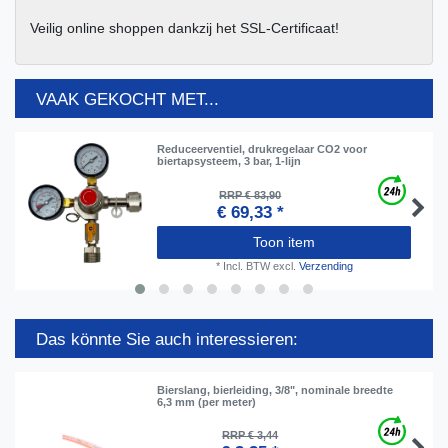
Veilig online shoppen dankzij het SSL-Certificaat!
VAAK GEKOCHT MET...
Reduceerventiel, drukregelaar CO2 voor
biertapsysteem, 3 bar, 1-lijn
RRP € 83,90
€ 69,33 *
Toon item
*
Incl. BTW
excl.
Verzending
Das könnte Sie auch interessieren:
Bierslang, bierleiding, 3/8", nominale breedte
6,3 mm (per meter)
RRP € 3,44