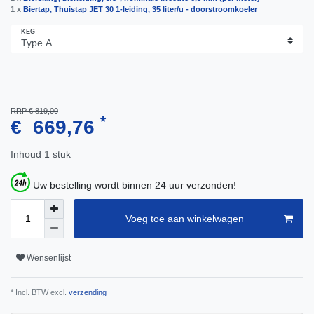
1 x
Biertap, Thuistap JET 30 1-leiding, 35 liter/u - doorstroomkoeler
KEG
RRP € 819,00
*
€ 669,76
Inhoud
1
stuk
Uw bestelling wordt binnen 24 uur verzonden!
Voeg toe aan winkelwagen
Wensenlijst
* Incl. BTW excl.
verzending