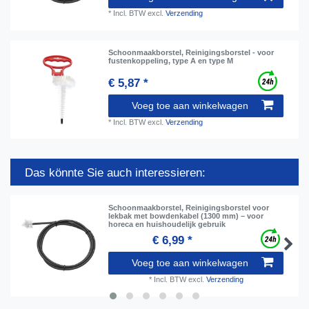
*
Incl. BTW
excl.
Verzending
Schoonmaakborstel, Reinigingsborstel - voor
fustenkoppeling, type A en type M
€ 5,87 *
Voeg toe aan winkelwagen
*
Incl. BTW
excl.
Verzending
Das könnte Sie auch interessieren:
Schoonmaakborstel, Reinigingsborstel voor
lekbak met bowdenkabel (1300 mm) – voor
horeca en huishoudelijk gebruik
€ 6,99 *
Voeg toe aan winkelwagen
*
Incl. BTW
excl.
Verzending