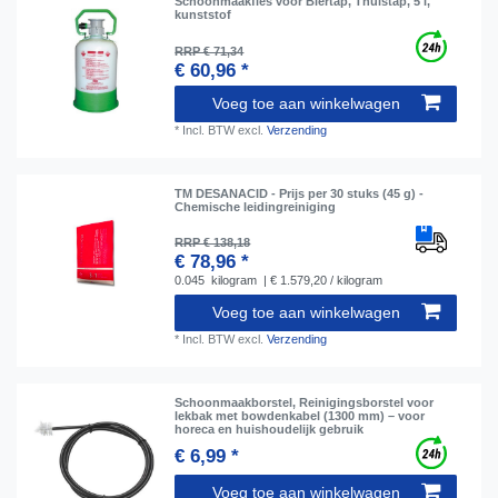
Schoonmaakfles voor Biertap, Thuistap, 5 l,
kunststof
RRP € 71,34
€ 60,96 *
Voeg toe aan winkelwagen
*
Incl. BTW
excl.
Verzending
TM DESANACID - Prijs per 30 stuks (45 g) -
Chemische leidingreiniging
RRP € 138,18
€ 78,96 *
0.045
kilogram
| € 1.579,20 / kilogram
Voeg toe aan winkelwagen
*
Incl. BTW
excl.
Verzending
Schoonmaakborstel, Reinigingsborstel voor
lekbak met bowdenkabel (1300 mm) – voor
horeca en huishoudelijk gebruik
€ 6,99 *
Voeg toe aan winkelwagen