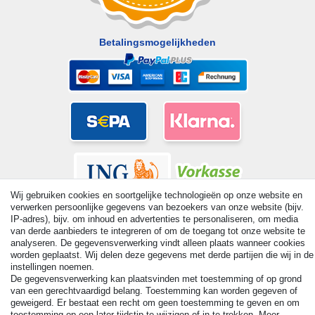
Betalingsmogelijkheden
Wij gebruiken cookies en soortgelijke technologieën op onze website en
verwerken persoonlijke gegevens van bezoekers van onze website (bijv.
IP-adres), bijv. om inhoud en advertenties te personaliseren, om media
van derde aanbieders te integreren of om de toegang tot onze website te
analyseren. De gegevensverwerking vindt alleen plaats wanneer cookies
worden geplaatst. Wij delen deze gegevens met derde partijen die wij in de
© Copyright 2026 | Alle rechten voorbehouden. - All rights
instellingen noemen.
reserved. Prices incl. VAT. 19% VAT Basic prices see article detail
De gegevensverwerking kan plaatsvinden met toestemming of op grond
| * Applies to deliveries to the UK!
van een gerechtvaardigd belang. Toestemming kan worden gegeven of
geweigerd. Er bestaat een recht om geen toestemming te geven en om
toestemming op een later tijdstip te wijzigen of in te trekken. Meer