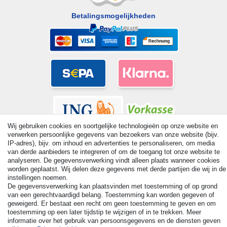
Betalingsmogelijkheden
Wij gebruiken cookies en soortgelijke technologieën op onze website en
verwerken persoonlijke gegevens van bezoekers van onze website (bijv.
IP-adres), bijv. om inhoud en advertenties te personaliseren, om media
van derde aanbieders te integreren of om de toegang tot onze website te
analyseren. De gegevensverwerking vindt alleen plaats wanneer cookies
worden geplaatst. Wij delen deze gegevens met derde partijen die wij in de
© Copyright 2026 | Alle rechten voorbehouden. - All rights
instellingen noemen.
reserved. Prices incl. VAT. 19% VAT Basic prices see article detail
De gegevensverwerking kan plaatsvinden met toestemming of op grond
| * Applies to deliveries to the UK!
van een gerechtvaardigd belang. Toestemming kan worden gegeven of
geweigerd. Er bestaat een recht om geen toestemming te geven en om
toestemming op een later tijdstip te wijzigen of in te trekken. Meer
Contact
Herroepingsrecht uitoefenen
informatie over het gebruik van persoonsgegevens en de diensten geven