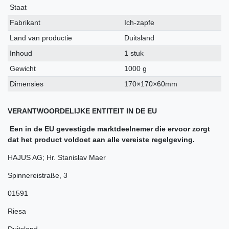
kenmerk
Staat
Fabrikant
Ich-zapfe
Land van productie
Duitsland
Inhoud
1 stuk
Gewicht
1000 g
Dimensies
170×170×60mm
VERANTWOORDELIJKE ENTITEIT IN DE EU
Een in de EU gevestigde marktdeelnemer die ervoor zorgt
dat het product voldoet aan alle vereiste regelgeving.
HAJUS AG; Hr. Stanislav Maer
Spinnereistraße
,
3
01591
Riesa
Duitsland