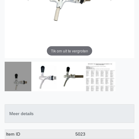
Tik om uit te vergroten
Meer details
Technisch
Waarde
Item ID
5023