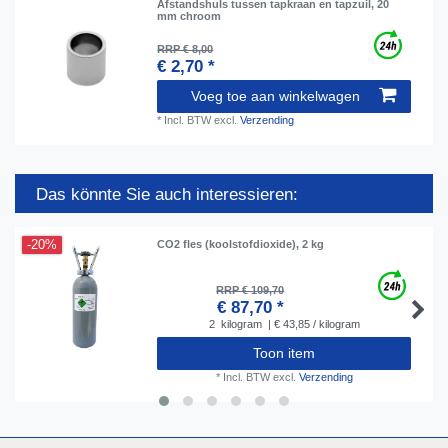
Afstandshuls tussen tapkraan en tapzuil, 20
mm chroom
RRP € 8,00
€ 2,70 *
Voeg toe aan winkelwagen
*
Incl. BTW
excl.
Verzending
Das könnte Sie auch interessieren:
-20%
CO2 fles (koolstofdioxide), 2 kg
RRP € 109,70
€ 87,70 *
2
kilogram
| € 43,85 / kilogram
Toon item
*
Incl. BTW
excl.
Verzending