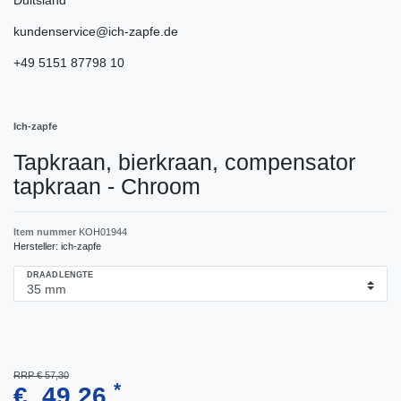
kundenservice@ich-zapfe.de
+49 5151 87798 10
Ich-zapfe
Tapkraan, bierkraan, compensator
tapkraan - Chroom
Item nummer
KOH01944
Hersteller:
ich-zapfe
DRAADLENGTE
RRP € 57,30
*
€ 49,26