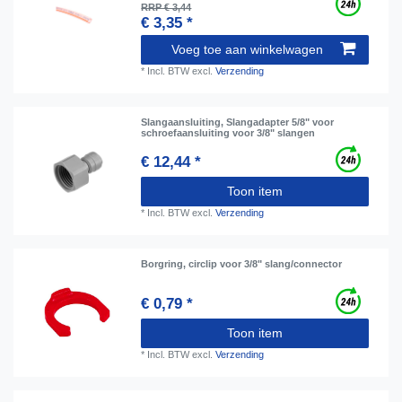
RRP € 3,44
€ 3,35 *
Voeg toe aan winkelwagen
*
Incl. BTW
excl.
Verzending
Slangaansluiting, Slangadapter 5/8" voor
schroefaansluiting voor 3/8" slangen
€ 12,44 *
Toon item
*
Incl. BTW
excl.
Verzending
Borgring, сirclip voor 3/8" slang/connector
€ 0,79 *
Toon item
*
Incl. BTW
excl.
Verzending