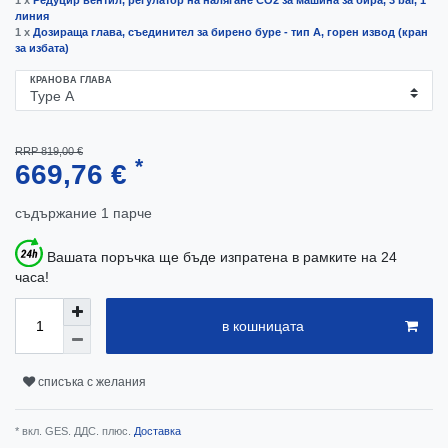
1 x
Редуцир вентил, регулатор на налягане CO2 за машина за бира, 3 bar, 1
линия
1 x
Дозираща глава, съединител за бирено буре - тип А, горен извод (кран
за избата)
КРАНОВА ГЛАВА
RRP 819,00 €
*
669,76 €
съдържание
1
парче
Вашата поръчка ще бъде изпратена в рамките на 24
часа!
в кошницата
списъка с желания
* вкл. GES. ДДС. плюс.
Доставка