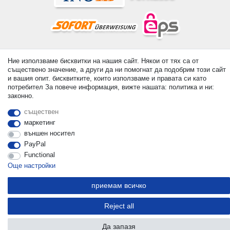
© Copyright 2026 | Всички права запазени. - All rights reserved.
Ние използваме бисквитки на нашия сайт. Някои от тях са от
Prices incl. VAT. 19% VAT Basic prices see article detail | *
съществено значение, а други да ни помогнат да подобрим този сайт
Applies to deliveries to the UK!
и вашия опит. бисквитките, които използваме и правата си като
потребител За повече информация, вижте нашата: политика и ни:
законно.
контакт
Withdraw from contract here
съществен
маркетинг
външен носител
PayPal
Functional
Още настройки
приемам всичко
Reject all
Да запазя