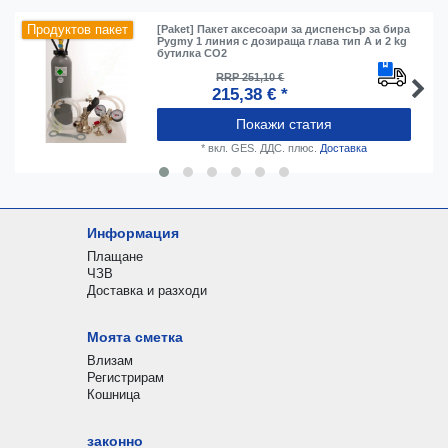
Продуктов пакет
[Paket] Пакет аксесоари за диспенсър за бира
Pygmy 1 линия с дозираща глава тип А и 2 kg
бутилка CO2
RRP 251,10 €
215,38 € *
Покажи статия
*
вкл. GES. ДДС.
плюс.
Доставка
Информация
Плащане
ЧЗВ
Доставка и разходи
Моята сметка
Влизам
Регистрирам
Кошница
законно