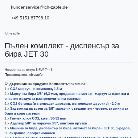
kundenservice@ich-zapfe.de
+49 5151 87798 10
Ich-zapfe
Пълен комплект - диспенсър за
бира JET 30
Номер на артикул
NEW-7441
Производител:
ich-zapfe
Съдържание на продукта Комплектът включва:
1 x
CO2 маркуч - в комплект, 1.5 м
2 x
Маркуч за бира 3/8" (6,3 мм), продаван на метър - маркуч за напитки и
сгъстен въздух за разпределителни системи
1 x
CO2 бутилка (въглероден диоксид, въглероден двуокис) - 2.0 кг
2 x
Задържащ пръстен за 3/8" маркуч и съединител - червен, за линии за
бира и кран системи
1 x
Гаечен ключ CO2, кръг, 30-32 mm
1 x
Адаптер 5/8" за маркучи 3/8", винтова връзка
1 x
Машина за бира, диспенсър за бира, автомат за бира - JET 30, 1-редов,
35 литра/час, професионален