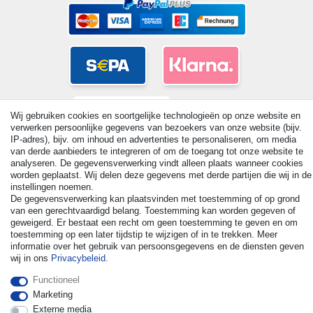
Wij gebruiken cookies en soortgelijke technologieën op onze website en
verwerken persoonlijke gegevens van bezoekers van onze website (bijv.
IP-adres), bijv. om inhoud en advertenties te personaliseren, om media
van derde aanbieders te integreren of om de toegang tot onze website te
analyseren. De gegevensverwerking vindt alleen plaats wanneer cookies
worden geplaatst. Wij delen deze gegevens met derde partijen die wij in de
instellingen noemen.
De gegevensverwerking kan plaatsvinden met toestemming of op grond
© Copyright 2026 | Alle rechten voorbehouden. - All rights
van een gerechtvaardigd belang. Toestemming kan worden gegeven of
reserved. Prices incl. VAT. 19% VAT Basic prices see article detail
geweigerd. Er bestaat een recht om geen toestemming te geven en om
| * Applies to deliveries to the UK!
toestemming op een later tijdstip te wijzigen of in te trekken. Meer
informatie over het gebruik van persoonsgegevens en de diensten geven
wij in ons
Privacybeleid
.
Contact
Herroepingsrecht uitoefenen
Functioneel
Marketing
Externe media