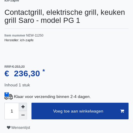
Ich-zapfe
Contactgrill, elektrische grill, keuken
grill Saro - model PG 1
Item nummer
NEW-11250
Hersteller:
ich-zapfe
RRP € 253,20
*
€ 236,30
Inhoud
1
stuk
Klaar voor verzending binnen 2-4 dagen.
Voeg toe aan winkelwagen
Wensenlijst