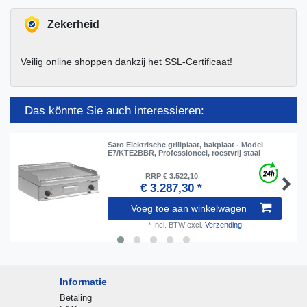
Zekerheid
Veilig online shoppen dankzij het SSL-Certificaat!
Das könnte Sie auch interessieren:
Saro Elektrische grillplaat, bakplaat - Model
E7/KTE2BBR, Professioneel, roestvrij staal
RRP € 3.522,10
€ 3.287,30 *
Voeg toe aan winkelwagen
*
Incl. BTW
excl.
Verzending
Informatie
Betaling