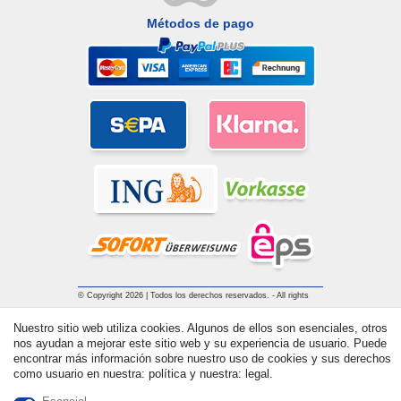
Métodos de pago
© Copyright 2026 | Todos los derechos reservados. - All rights
reserved. Prices incl. VAT. 19% VAT Basic prices see article detail
Nuestro sitio web utiliza cookies. Algunos de ellos son esenciales, otros
| * Applies to deliveries to the UK!
nos ayudan a mejorar este sitio web y su experiencia de usuario. Puede
encontrar más información sobre nuestro uso de cookies y sus derechos
como usuario en nuestra: política y nuestra: legal.
Contacto
Withdraw from contract here