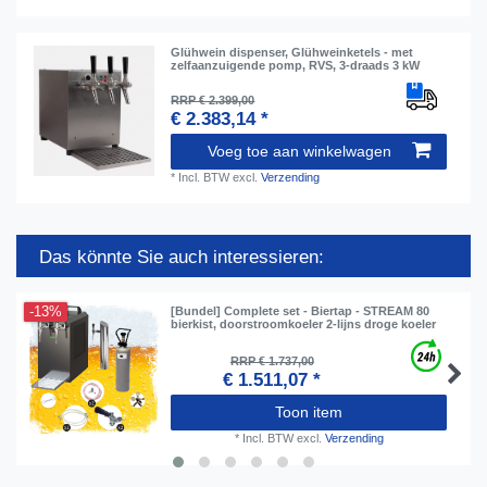
Glühwein dispenser, Glühweinketels - met
zelfaanzuigende pomp, RVS, 3-draads 3 kW
RRP € 2.399,00
€ 2.383,14 *
Voeg toe aan winkelwagen
*
Incl. BTW
excl.
Verzending
Das könnte Sie auch interessieren:
-13%
[Bundel] Complete set - Biertap - STREAM 80
bierkist, doorstroomkoeler 2-lijns droge koeler
RRP € 1.737,00
€ 1.511,07 *
Toon item
*
Incl. BTW
excl.
Verzending