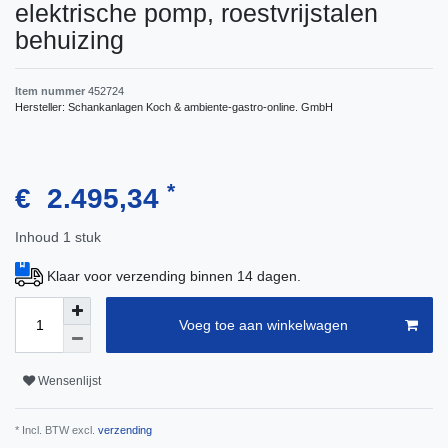
elektrische pomp, roestvrijstalen
behuizing
Item nummer
452724
Hersteller:
Schankanlagen Koch & ambiente-gastro-online. GmbH
*
€ 2.495,34
Inhoud
1
stuk
Klaar voor verzending binnen 14 dagen.
Voeg toe aan winkelwagen
Wensenlijst
* Incl. BTW excl.
verzending