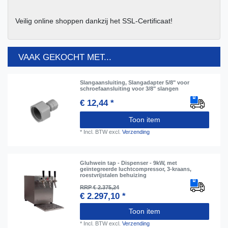
Veilig online shoppen dankzij het SSL-Certificaat!
VAAK GEKOCHT MET...
Slangaansluiting, Slangadapter 5/8" voor
schroefaansluiting voor 3/8" slangen
€ 12,44 *
Toon item
*
Incl. BTW
excl.
Verzending
Gluhwein tap - Dispenser - 9kW, met
geïntegreerde luchtcompressor, 3-kraans,
roestvrijstalen behuizing
RRP € 2.375,24
€ 2.297,10 *
Toon item
*
Incl. BTW
excl.
Verzending