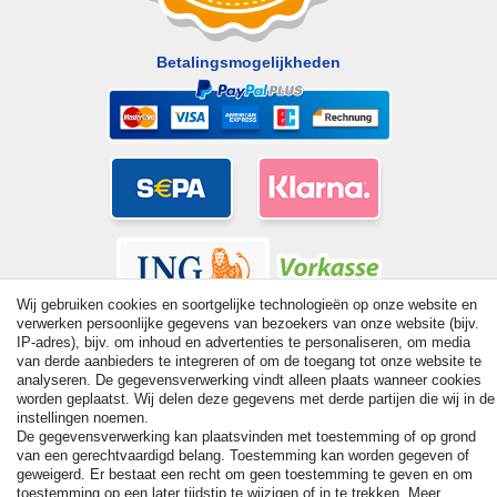
Betalingsmogelijkheden
Wij gebruiken cookies en soortgelijke technologieën op onze website en
verwerken persoonlijke gegevens van bezoekers van onze website (bijv.
IP-adres), bijv. om inhoud en advertenties te personaliseren, om media
van derde aanbieders te integreren of om de toegang tot onze website te
analyseren. De gegevensverwerking vindt alleen plaats wanneer cookies
worden geplaatst. Wij delen deze gegevens met derde partijen die wij in de
© Copyright 2026 | Alle rechten voorbehouden. - All rights
instellingen noemen.
reserved. Prices incl. VAT. 19% VAT Basic prices see article detail
De gegevensverwerking kan plaatsvinden met toestemming of op grond
| * Applies to deliveries to the UK!
van een gerechtvaardigd belang. Toestemming kan worden gegeven of
geweigerd. Er bestaat een recht om geen toestemming te geven en om
toestemming op een later tijdstip te wijzigen of in te trekken. Meer