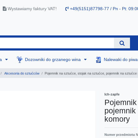
Wystawiamy faktury VAT!
+49(5151)87798-77 / Pn - Pt: 09:0
na
Dozowniki do grzanego wina
Nalewaki do piw
Akcesoria do sztućców
Pojemnik na sztućce, stojak na sztućce, pojemnik na sztućce 
Ich-zapfe
Pojemnik 
pojemnik 
komory
Numer przedmiotu
N