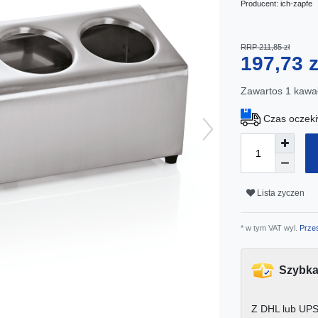
Producent:
ich-zapfe
RRP 211,85 zł
197,73 
Zawartos
1
kawa
Czas oczeki
Lista zyczen
* w tym VAT wyl.
Przes
Szybka
Z DHL lub UPS