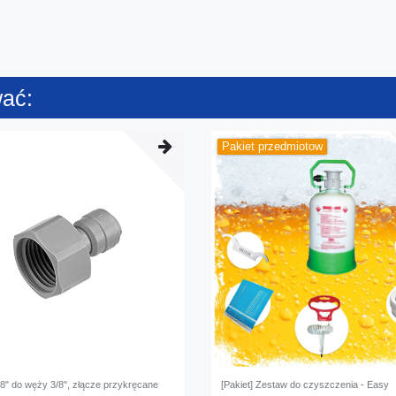
wać:
Pakiet przedmiotow
/8" do węży 3/8", złącze przykręcane
[Pakiet] Zestaw do czyszczenia - Easy