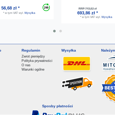
56,68 zł *
RRP 743,52 zł
693,86 zł *
*
w tym VAT
wyl.
Wysylka
*
w tym VAT
wyl.
Wysylka
o
Regulamin
Wysyłka
Należym
Zwrot pieniędzy
Polityka prywatności
O nas
Warunki ogólne
Sposby płatności