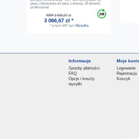
piwa, chłodziarka do piwa 1-liniowa, 35 litrów/h,
professional
RRP 3 836,07 zł
3 066,67 zł *
*
w tym VAT
wyl.
Wysylka
Informacje
Moje kont
Sposby płatności
Logowanie
FAQ
Rejestracja
Opcje i koszty
Koszyk
wysyłki