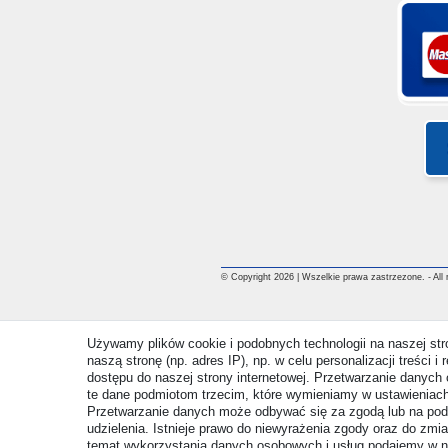
© Copyright 2026 | Wszelkie prawa zastrzezone. - All ri
Używamy plików cookie i podobnych technologii na naszej st
naszą stronę (np. adres IP), np. w celu personalizacji treści 
dostępu do naszej strony internetowej. Przetwarzanie danych 
te dane podmiotom trzecim, które wymieniamy w ustawieniach
Przetwarzanie danych może odbywać się za zgodą lub na pod
udzielenia. Istnieje prawo do niewyrażenia zgody oraz do zmi
temat wykorzystania danych osobowych i usług podajemy w 