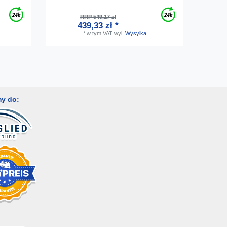
na metry
RRP 549,17 zł
439,33 zł *
*
w tym VAT
wyl.
Wysylka
y do: