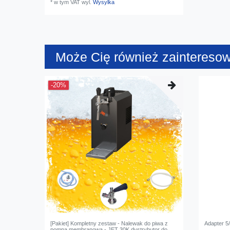
*
w tym VAT
wyl.
Wysylka
Może Cię również zaintereso
-20%
[Pakiet] Kompletny zestaw - Nalewak do piwa z
Adapter 5
pompą membranową - JET 30K dystrybutor do