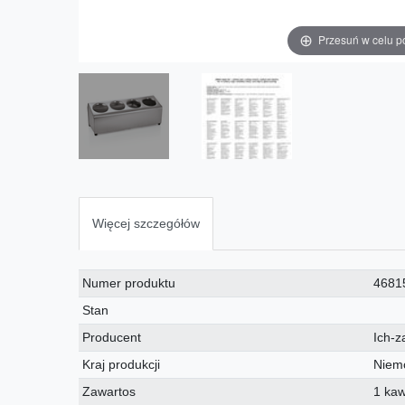
Przesuń w celu p
Więcej szczegółów
Charakterystyka
Wartość
Numer produktu
4681
techniczna
Stan
Producent
Ich-z
Kraj produkcji
Niem
Zawartos
1 ka