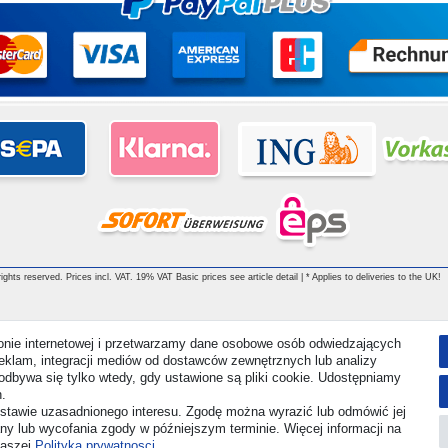
ghts reserved. Prices incl. VAT. 19% VAT Basic prices see article detail | * Applies to deliveries to the UK!
ronie internetowej i przetwarzamy dane osobowe osób odwiedzających
i reklam, integracji mediów od dostawców zewnętrznych lub analizy
odbywa się tylko wtedy, gdy ustawione są pliki cookie. Udostępniamy
.
stawie uzasadnionego interesu. Zgodę można wyrazić lub odmówić jej
any lub wycofania zgody w późniejszym terminie. Więcej informacji na
naszej
Polityka prywatnosci
.