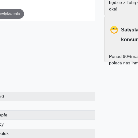
będzie z Tobą
oka!
owiększenia
Satysf
konsu
Ponad 90% nas
poleca nas in
50
apfe
cy
wałek