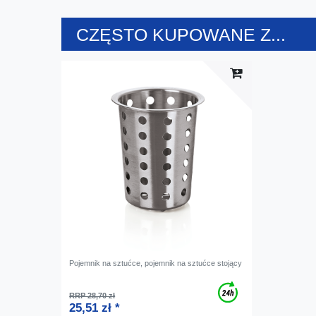
CZĘSTO KUPOWANE Z...
Pojemnik na sztućce, pojemnik na sztućce stojący
RRP 28,70 zł
25,51 zł *