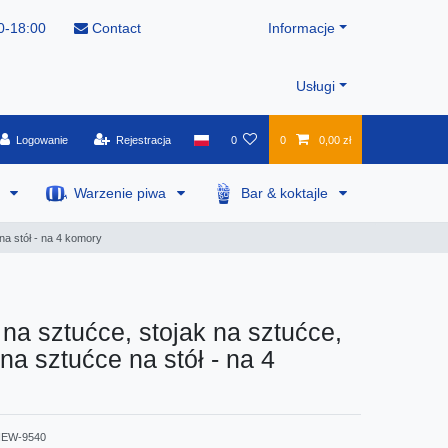
0-18:00
Contact
Informacje
Usługi
Logowanie
Rejestracja
0
0
0,00 zł
a
Warzenie piwa
Bar & koktajle
na stół - na 4 komory
na sztućce, stojak na sztućce,
na sztućce na stół - na 4
EW-9540