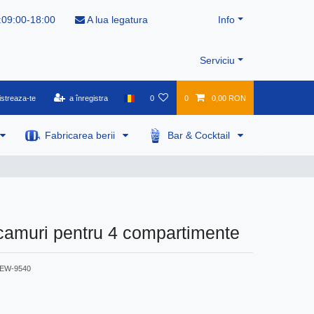
:09:00-18:00
A lua legatura
Info
Serviciu
istreaza-te
a înregistra
0
0
0,00 RON
Fabricarea berii
Bar & Cocktail
camuri pentru 4 compartimente
EW-9540