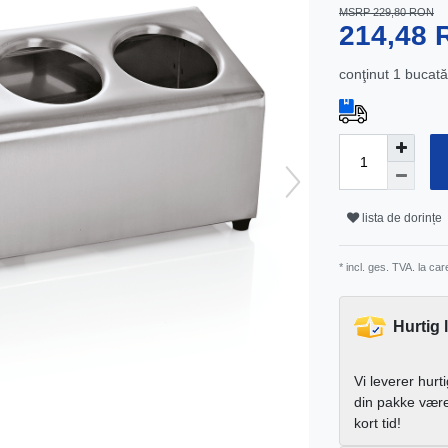
MSRP 229,80 RON
214,48
conţinut
1
bucată
lista de dorințe
* incl. ges. TVA. la ca
Hurtig 
Vi leverer hurt
din pakke vær
kort tid!