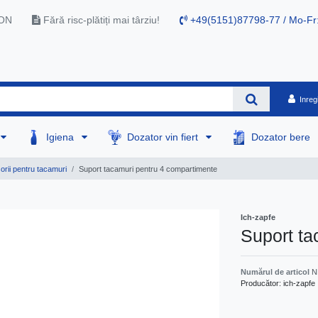
RON
Fără risc-plătiți mai târziu!
+49(5151)87798-77 / Mo-Fr
Inreg
Igiena
Dozator vin fiert
Dozator bere
rii pentru tacamuri
Suport tacamuri pentru 4 compartimente
Ich-zapfe
Suport ta
Numărul de articol
N
Producător:
ich-zapfe