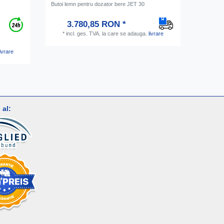
Butoi lemn pentru dozator bere JET 30
Conector 
furtunuri 
3.780,85 RON *
*
incl. ges. TVA.
la care se adauga.
livrare
*
inc
livrare
al: