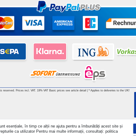
hts reserved. Prices incl. VAT. 19% VAT Basic prices see article detail | * Applies to deliveries to the UK!
nt esențiale, în timp ce alții ne ajuta pentru a îmbunătăți acest site și
turile ca utilizator Pentru mai multe informații, consultați: politica