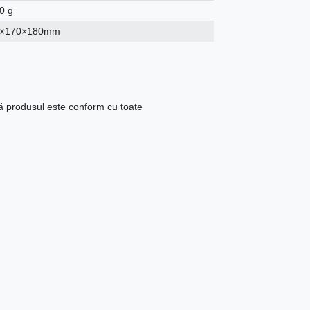
0 g
0×170×180mm
că produsul este conform cu toate