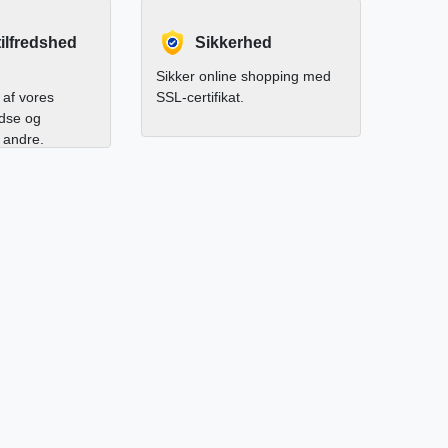
ilfredshed
Sikkerhed
Sikker online shopping med
af vores
SSL-certifikat.
edse og
l andre.