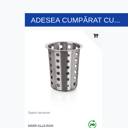
ADESEA CUMPĂRAT CU...
Suport tacamuri
MSRP 31,13 RON