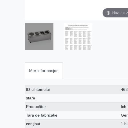
Hover to 
Mer informasjon
Ceres::Template.singleItemTechnicalDataAttribute
Ceres::Template.singleItemTechnicalDataValue
ID-ul itemului
468
stare
Producător
Ich
Tara de fabricatie
Ger
conţinut
1 b