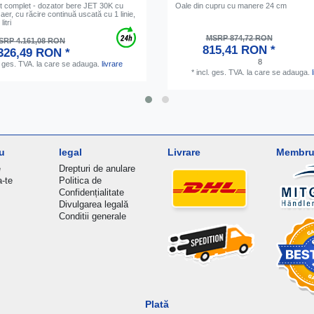
et complet - dozator bere JET 30K cu
Oale din cupru cu manere 24 cm
er, cu răcire continuă uscată cu 1 linie,
itri
MSRP 874,72 RON
SRP 4.161,08 RON
815,41 RON *
326,49 RON *
8
. ges. TVA.
la care se adauga.
livrare
*
incl. ges. TVA.
la care se adauga.
u
legal
Livrare
Membru 
e
Drepturi de anulare
a-te
Politica de
Confidențialitate
Divulgarea legală
Conditii generale
Plată