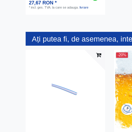
27,67 RON *
*
incl. ges. TVA.
la care se adauga.
livrare
Ați putea fi, de asemenea, int
-20%