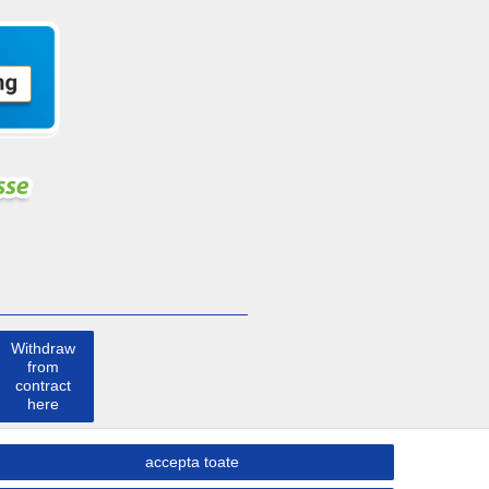
Withdraw
from
contract
here
a lua
accepta toate
legatura