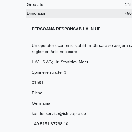
Greutate
175
Dimensiuni
45
PERSOANĂ RESPONSABILĂ ÎN UE
Un operator economic stabilit în UE care se asigură 
reglementările necesare.
HAJUS AG; Hr. Stanislav Maer
Spinnereistraße
,
3
01591
Riesa
Germania
kundenservice@ich-zapfe.de
+49 5151 87798 10