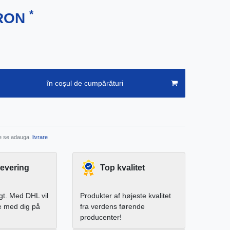
*
 RON
în coșul de cumpărături
re se adauga.
livrare
levering
Top kvalitet
igt. Med DHL vil
Produkter af højeste kvalitet
e med dig på
fra verdens førende
producenter!