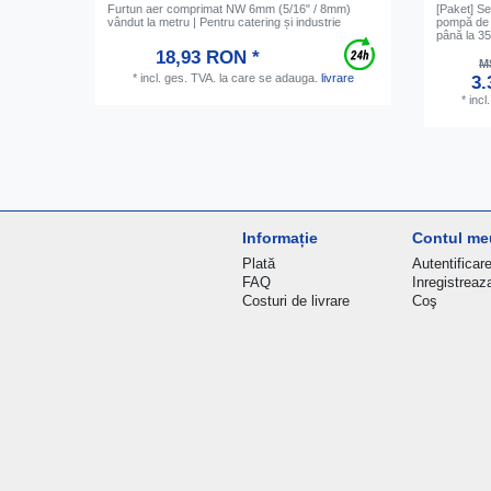
Furtun aer comprimat NW 6mm (5/16" / 8mm)
[Paket] S
vândut la metru | Pentru catering și industrie
pompă de a
până la 35 l
18,93 RON *
M
*
incl. ges. TVA.
la care se adauga.
livrare
3.
*
incl
Informație
Contul me
Plată
Autentificar
FAQ
Inregistreaz
Costuri de livrare
Coş