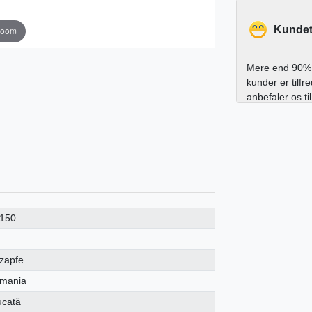
Kundet
zoom
Mere end 90% 
kunder er tilfr
anbefaler os ti
150
-zapfe
mania
ucată