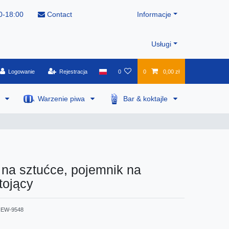
0-18:00
Contact
Informacje
Usługi
Logowanie
Rejestracja
0
0
0,00 zł
a
Warzenie piwa
Bar & koktajle
na sztućce, pojemnik na
tojący
EW-9548