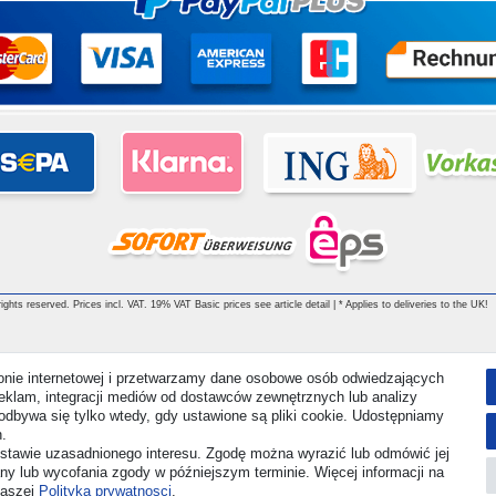
ghts reserved. Prices incl. VAT. 19% VAT Basic prices see article detail | * Applies to deliveries to the UK!
ronie internetowej i przetwarzamy dane osobowe osób odwiedzających
i reklam, integracji mediów od dostawców zewnętrznych lub analizy
odbywa się tylko wtedy, gdy ustawione są pliki cookie. Udostępniamy
.
stawie uzasadnionego interesu. Zgodę można wyrazić lub odmówić jej
any lub wycofania zgody w późniejszym terminie. Więcej informacji na
naszej
Polityka prywatnosci
.