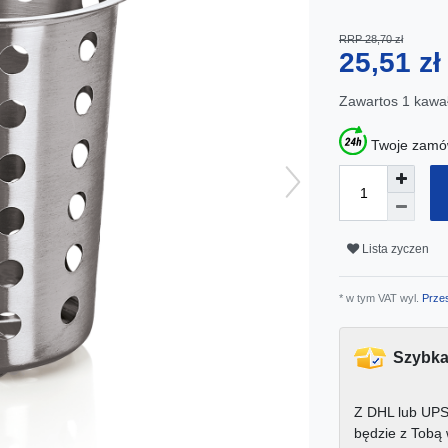
RRP 28,70 zł
25,51 z
Zawartos
1
kawa
Twoje zamów
Lista zyczen
* w tym VAT wyl.
Przes
Szybka
Z DHL lub UPS
będzie z Tobą