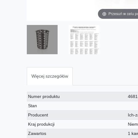
Przesuń w celu p
Więcej szczegółów
Charakterystyka
Wartość
Numer produktu
4681
techniczna
Stan
Producent
Ich-z
Kraj produkcji
Niem
Zawartos
1 ka