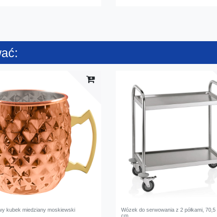
wać:
wy kubek miedziany moskiewski
Wózek do serwowania z 2 półkami, 70,5 
cm