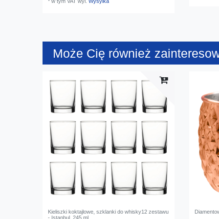
*
w tym VAT
wyl.
Wysylka
Może Cię również zaintereso
Kieliszki koktajlowe, szklanki do whisky12 zestawu
Diamento
- Istanbul, 245 ml