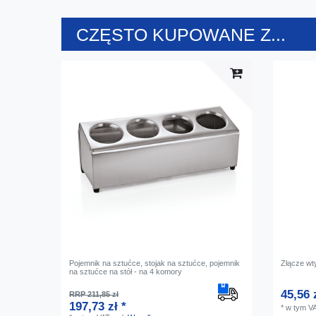
CZĘSTO KUPOWANE Z...
Pojemnik na sztućce, stojak na sztućce, pojemnik
Złącze wt
na sztućce na stół - na 4 komory
45,56 
RRP 211,85 zł
197,73 zł *
*
w tym V