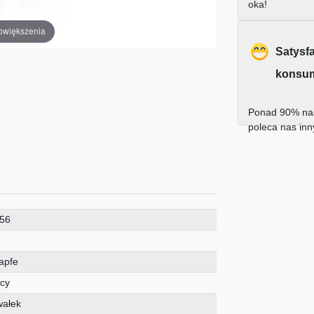
oka!
owiększenia
Satysf
konsu
Ponad 90% nas
poleca nas in
56
apfe
cy
wałek