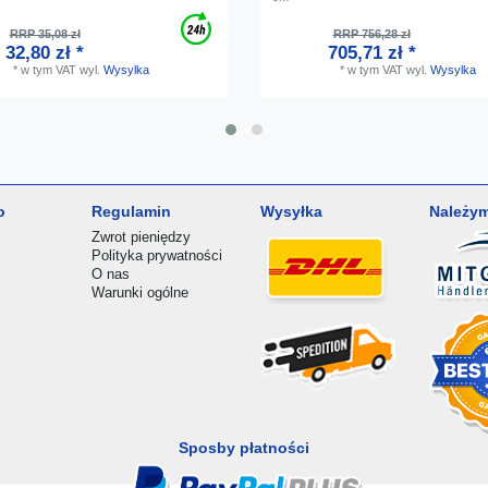
RRP 35,08 zł
RRP 756,28 zł
32,80 zł *
705,71 zł *
*
w tym VAT
wyl.
Wysylka
*
w tym VAT
wyl.
Wysylka
o
Regulamin
Wysyłka
Należym
Zwrot pieniędzy
Polityka prywatności
O nas
Warunki ogólne
Sposby płatności