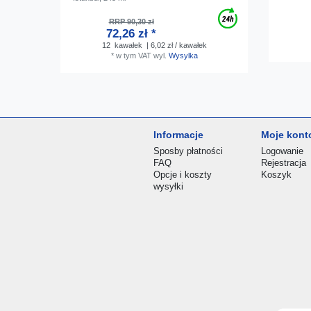
RRP 90,30 zł
72,26 zł *
12
kawałek
| 6,02 zł / kawałek
*
w tym VAT
wyl.
Wysylka
Informacje
Moje kont
Sposby płatności
Logowanie
FAQ
Rejestracja
Opcje i koszty
Koszyk
wysyłki