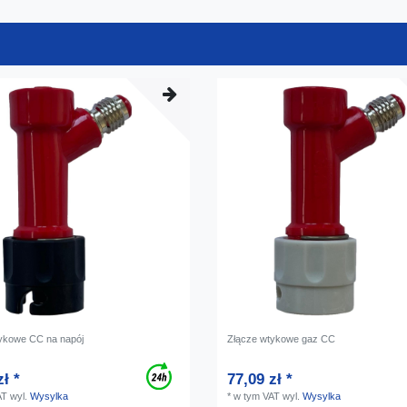
ykowe CC na napój
Złącze wtykowe gaz CC
zł *
77,09 zł *
AT
wyl.
Wysylka
*
w tym VAT
wyl.
Wysylka