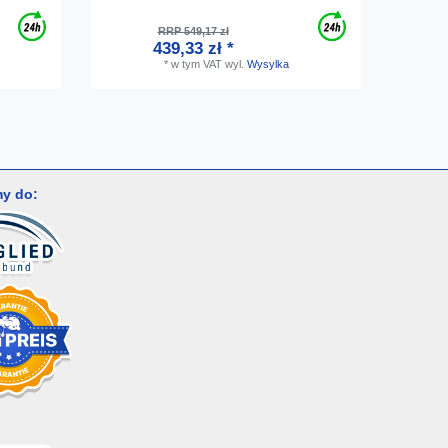
RRP 549,17 zł
439,33 zł *
*
w tym VAT
wyl.
Wysylka
y do: