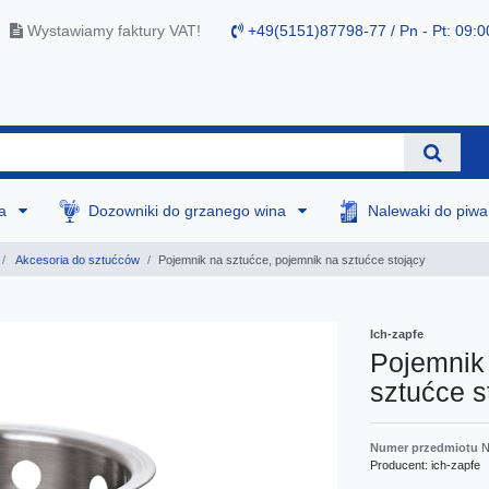
Wystawiamy faktury VAT!
+49(5151)87798-77 / Pn - Pt: 09:0
na
Dozowniki do grzanego wina
Nalewaki do piw
Akcesoria do sztućców
Pojemnik na sztućce, pojemnik na sztućce stojący
Ich-zapfe
Pojemnik 
sztućce s
Numer przedmiotu
N
Producent:
ich-zapfe