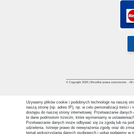
© Copyright 2026 | Wszelkie prawa zastrzezone. - All ri
Używamy plików cookie i podobnych technologii na naszej st
naszą stronę (np. adres IP), np. w celu personalizacji treści 
dostępu do naszej strony internetowej. Przetwarzanie danych 
te dane podmiotom trzecim, które wymieniamy w ustawieniach
Przetwarzanie danych może odbywać się za zgodą lub na pod
udzielenia. Istnieje prawo do niewyrażenia zgody oraz do zmi
temat wykorzystania danych osobowych i usług podajemy w 