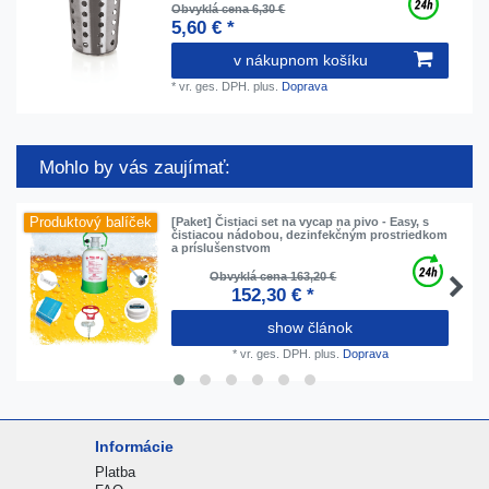
Obvyklá cena 6,30 €
5,60 € *
v nákupnom košíku
*
vr. ges. DPH.
plus.
Doprava
Mohlo by vás zaujímať:
Produktový balíček
[Paket] Čistiaci set na vycap na pivo - Easy, s
čistiacou nádobou, dezinfekčným prostriedkom
a príslušenstvom
Obvyklá cena 163,20 €
152,30 € *
show článok
*
vr. ges. DPH.
plus.
Doprava
Informácie
Platba