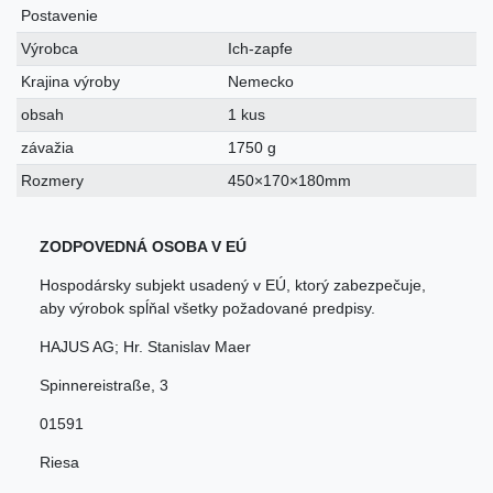
Postavenie
Výrobca
Ich-zapfe
Krajina výroby
Nemecko
obsah
1 kus
závažia
1750 g
Rozmery
450×170×180mm
ZODPOVEDNÁ OSOBA V EÚ
Hospodársky subjekt usadený v EÚ, ktorý zabezpečuje,
aby výrobok spĺňal všetky požadované predpisy.
HAJUS AG; Hr. Stanislav Maer
Spinnereistraße
,
3
01591
Riesa