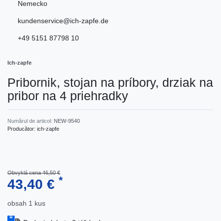
Nemecko
kundenservice@ich-zapfe.de
+49 5151 87798 10
Ich-zapfe
Pribornik, stojan na príbory, drziak na
pribor na 4 priehradky
Numărul de articol:
NEW-9540
Producător:
ich-zapfe
Obvyklá cena 46,50 €
*
43,40 €
obsah
1
kus