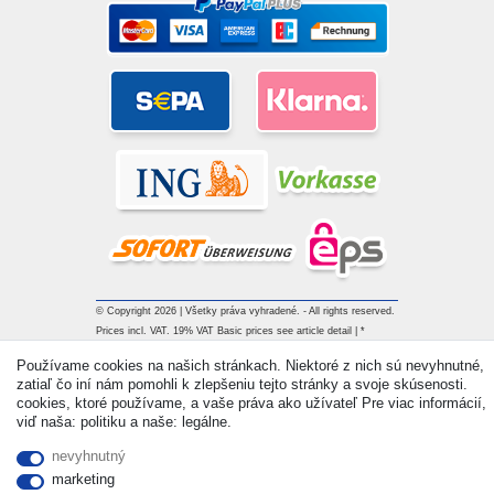
© Copyright 2026 | Všetky práva vyhradené. - All rights reserved.
Prices incl. VAT. 19% VAT Basic prices see article detail | *
Applies to deliveries to the UK!
Používame cookies na našich stránkach. Niektoré z nich sú nevyhnutné,
zatiaľ čo iní nám pomohli k zlepšeniu tejto stránky a svoje skúsenosti.
cookies, ktoré používame, a vaše práva ako užívateľ Pre viac informácií,
Kontakt
Withdraw from contract here
viď naša: politiku a naše: legálne.
nevyhnutný
marketing