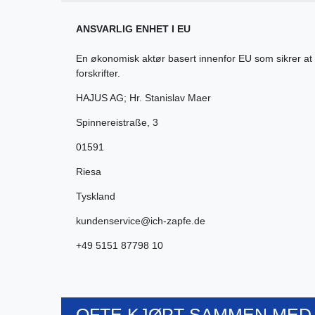
ANSVARLIG ENHET I EU
En økonomisk aktør basert innenfor EU som sikrer at
forskrifter.
HAJUS AG; Hr. Stanislav Maer
Spinnereistraße
,
3
01591
Riesa
Tyskland
kundenservice@ich-zapfe.de
+49 5151 87798 10
OFTE KJØPT SAMMEN MED.