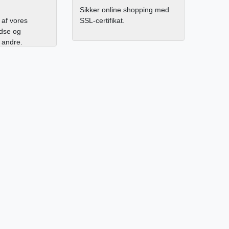
Sikker online shopping med
af vores
SSL-certifikat.
edse og
l andre.