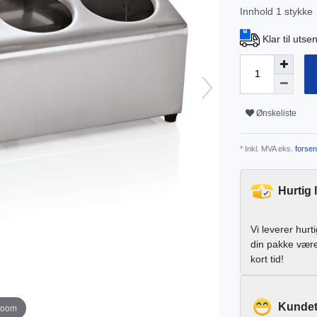
Innhold
1
stykke
Klar til uts
Ønskeliste
* Inkl. MVA eks.
forsen
Hurtig 
Vi leverer hurt
din pakke vær
kort tid!
Kundet
zoom