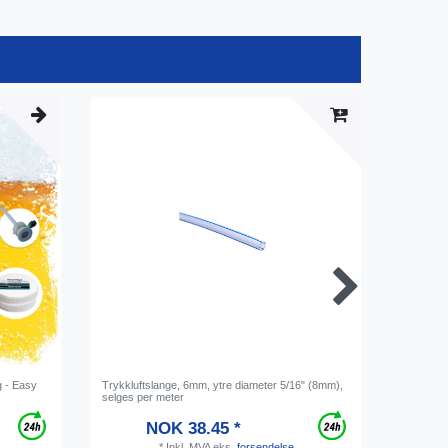
g - Easy
Trykkluftslange, 6mm, ytre diameter 5/16" (8mm),
Holdering
selges per meter
NOK 38.45 *
*
Inkl. MVA
eks.
forsendelse