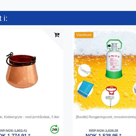
 i:
Varebunt
e, Kobbergryte - med jernhåndtak, 5 liter
[Bundle] Rengjøringssett, renseinnretnin
RP NOK 1,902.41
RRP NOK 1,638.38
K 1,774.91 *
NOK 1,528.95 *