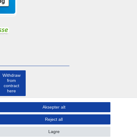
Withdraw
from
contract
here
Ta kontakt
Aksepter alt
med
Reject all
Lagre