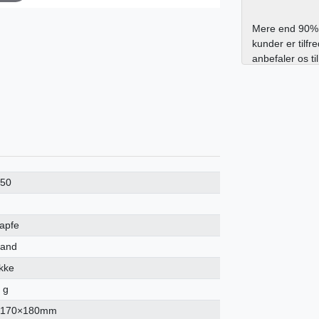
Mere end 90% 
kunder er tilfr
anbefaler os ti
150
zapfe
land
ykke
 g
×170×180mm