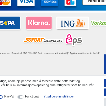
hts reserved. Prices incl. VAT. 19% VAT Basic prices see article detail | * Applies to deliveries to the UK!
tige, andre hjelper oss med å forbedre dette nettstedet og
 vår bruk av informasjonskapsler og dine rettigheter som bruker i vår:
PayPal
Functional
Ytterligere innstillinger