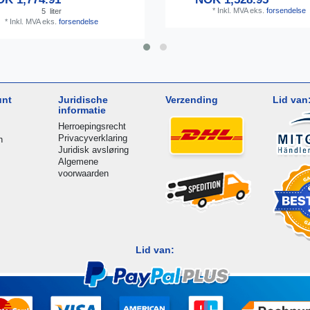
*
Inkl. MVA
eks.
forsendelse
5
liter
*
Inkl. MVA
eks.
forsendelse
unt
Juridische
Verzending
Lid van
informatie
Herroepingsrecht
Privacyverklaring
n
Juridisk avsløring
Algemene
voorwaarden
Lid van: