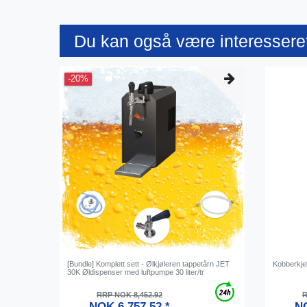
Du kan også være interesseret
-20%
[Bundle] Komplett sett - Ølkjøleren tappetårn JET
Kobberkjel
30K Øldispenser med luftpumpe 30 liter/tr
RRP NOK 8,452.92
R
NOK 6,757.52 *
NO