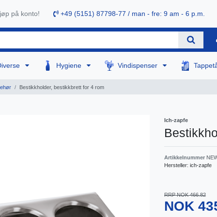
øp på konto!
+49 (5151) 87798-77 / man - fre: 9 am - 6 p.m.
Diverse
Hygiene
Vindispenser
Tappet
behør
Bestikkholder, bestikkbrett for 4 rom
Ich-zapfe
Bestikkhol
Artikkelnummer
NEW
Hersteller:
ich-zapfe
RRP NOK 466.82
NOK 43