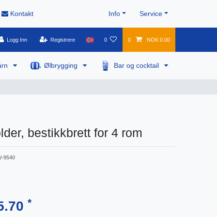
Kontakt
Info
Service
Logg Inn
Registrere
0
0
NOK 0.00
årn
Ølbrygging
Bar og cocktail
der, bestikkbrett for 4 rom
-9540
*
5.70