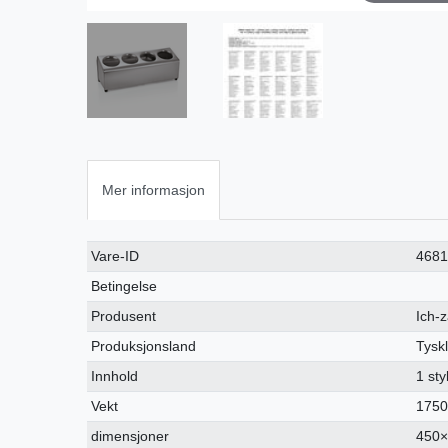
Mer informasjon
Ceres::Template.singleItemTechnicalDataAttribute
Ceres::Template.singleItemTechnicalDataValue
Vare-ID
468
Betingelse
Produsent
Ich-
Produksjonsland
Tysk
Innhold
1 st
Vekt
1750
dimensjoner
450