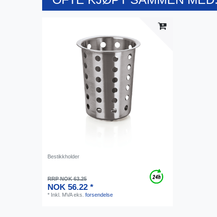
Bestikkholder
RRP NOK 63.25
NOK 56.22 *
*
Inkl. MVA
eks.
forsendelse