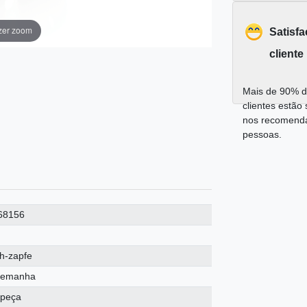
zer zoom
Satisf
cliente
Mais de 90% d
clientes estão 
nos recomend
pessoas.
68156
ch-zapfe
lemanha
 peça