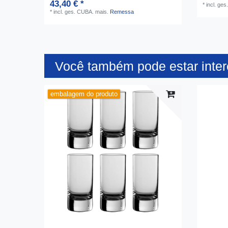
43,40 € *
*
incl. ge
*
incl. ges. CUBA.
mais.
Remessa
Você também pode estar inte
embalagem do produto