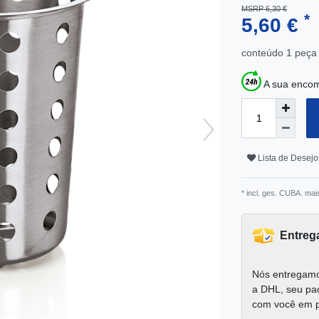
MSRP 6,30 €
*
5,60 €
conteúdo
1
peça
A sua encom
Lista de Desejo
* incl. ges. CUBA. mai
Entreg
Nós entregamo
a DHL, seu pa
com você em 