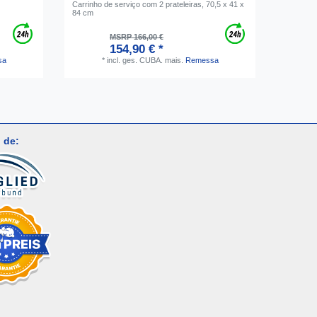
Carrinho de serviço com 2 prateleiras, 70,5 x 41 x
Caldeira 
84 cm
ferro, 5 li
MSRP 166,00 €
154,90 € *
sa
*
incl. ges. CUBA.
mais.
Remessa
 de: