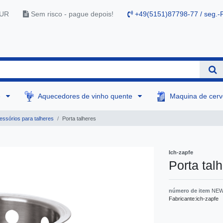
EUR
Sem risco - pague depois!
+49(5151)87798-77 / seg.-F
e
Aquecedores de vinho quente
Maquina de cer
ssórios para talheres
Porta talheres
Ich-zapfe
Porta tal
número de item
NEW
Fabricante:
ich-zapfe