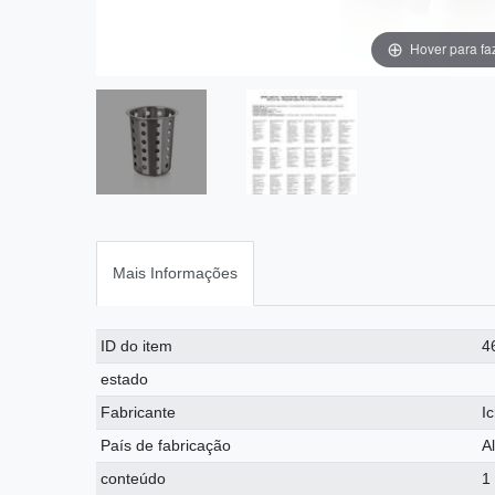
Hover para fa
Mais Informações
Ceres::Template.singleItemTechnicalDataAttribute
Ceres::Template.singleItemTechnicalDataValue
ID do item
4
estado
Fabricante
I
País de fabricação
A
conteúdo
1