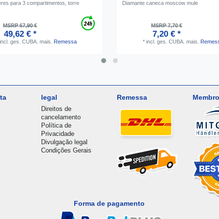
eres para 3 compartimentos, torre
Diamante caneca moscow mule
MSRP 67,90 €
MSRP 7,70 €
49,62 € *
7,20 € *
incl. ges. CUBA.
mais.
Remessa
*
incl. ges. CUBA.
mais.
Remes
ta
legal
Remessa
Membro
Direitos de
cancelamento
Política de
Privacidade
Divulgação legal
Condições Gerais
Forma de pagamento