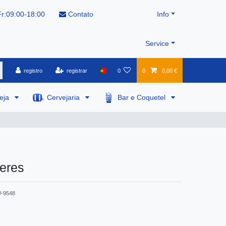
r:09:00-18:00
Contato
Info
Service
registro
registrar
0
0
0,00 €
veja
Cervejaria
Bar e Coquetel
heres
-9548