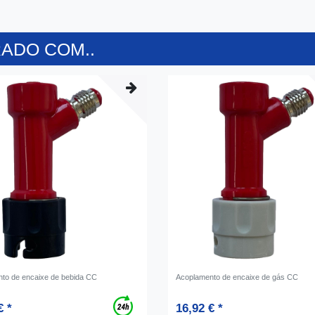
ADO COM..
to de encaixe de bebida CC
Acoplamento de encaixe de gás CC
€ *
16,92 € *