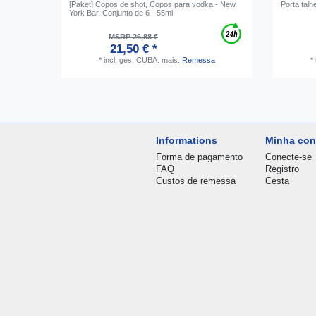
[Paket] Copos de shot, Copos para vodka - New
Porta talh
York Bar, Conjunto de 6 - 55ml
MSRP 26,88 €
21,50 € *
*
incl. ges. CUBA.
mais.
Remessa
*
Informations
Minha con
Forma de pagamento
Conecte-se
FAQ
Registro
Custos de remessa
Cesta