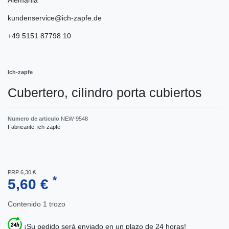
kundenservice@ich-zapfe.de
+49 5151 87798 10
Ich-zapfe
Cubertero, cilindro porta cubiertos
Numero de articulo
NEW-9548
Fabricante:
ich-zapfe
PRP 6,30 €
*
5,60 €
Contenido
1
trozo
¡Su pedido será enviado en un plazo de 24 horas!