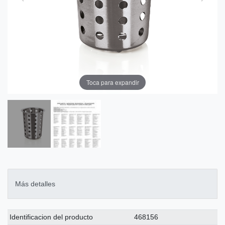
Toca para expandir
Más detalles
Ceres::Template.singleItemTechnicalDataAttribute
Ceres::Template.singleItemTechnicalDataValue
Identificacion del producto
468156