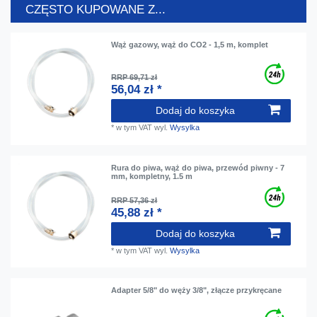
CZĘSTO KUPOWANE Z...
Wąż gazowy, wąż do CO2 - 1,5 m, komplet
RRP 69,71 zł
56,04 zł *
Dodaj do koszyka
*
w tym VAT
wyl.
Wysylka
Rura do piwa, wąż do piwa, przewód piwny - 7
mm, kompletny, 1.5 m
RRP 57,36 zł
45,88 zł *
Dodaj do koszyka
*
w tym VAT
wyl.
Wysylka
Adapter 5/8" do węży 3/8", złącze przykręcane