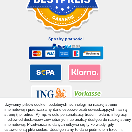
Sposby płatności
Używamy plików cookie i podobnych technologii na naszej stronie
internetowej i przetwarzamy dane osobowe osób odwiedzających naszą
stronę (np. adres IP), np. w celu personalizacji treści i reklam, integracji
mediów od dostawców zewnętrznych lub analizy dostępu do naszej strony
internetowej. Przetwarzanie danych odbywa się tylko wtedy, gdy
© Copyright 2026 | Wszelkie prawa zastrzezone. - All rights
ustawione są pliki cookie. Udostępniamy te dane podmiotom trzecim,