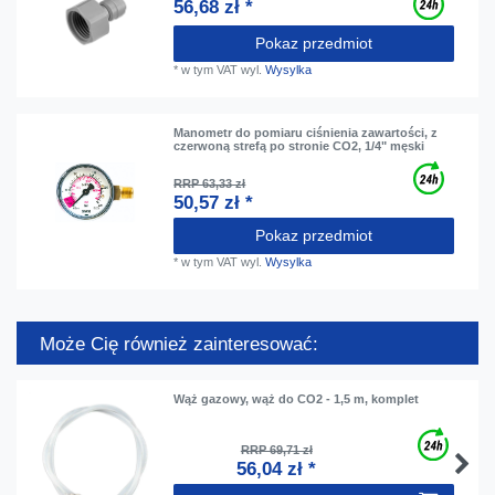
56,68 zł *
Pokaz przedmiot
*
w tym VAT
wyl.
Wysylka
Manometr do pomiaru ciśnienia zawartości, z
czerwoną strefą po stronie CO2, 1/4" męski
RRP 63,33 zł
50,57 zł *
Pokaz przedmiot
*
w tym VAT
wyl.
Wysylka
Może Cię również zainteresować:
Wąż gazowy, wąż do CO2 - 1,5 m, komplet
RRP 69,71 zł
56,04 zł *