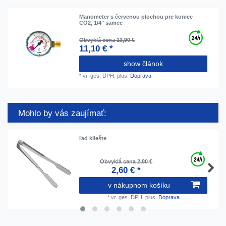
Manometer s červenou plochou pre koniec
CO2, 1/4" samec
Obvyklá cena 13,90 €
11,10 € *
show článok
*
vr. ges. DPH.
plus.
Doprava
Mohlo by vás zaujímať:
ľad kliešte
Obvyklá cena 2,80 €
2,60 € *
v nákupnom košíku
*
vr. ges. DPH.
plus.
Doprava