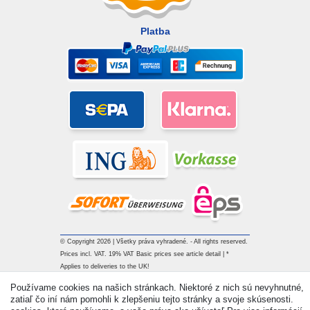
Platba
© Copyright 2026 | Všetky práva vyhradené. - All rights reserved.
Prices incl. VAT. 19% VAT Basic prices see article detail | *
Applies to deliveries to the UK!
Používame cookies na našich stránkach. Niektoré z nich sú nevyhnutné,
zatiaľ čo iní nám pomohli k zlepšeniu tejto stránky a svoje skúsenosti.
Kontakt
Withdraw from contract here