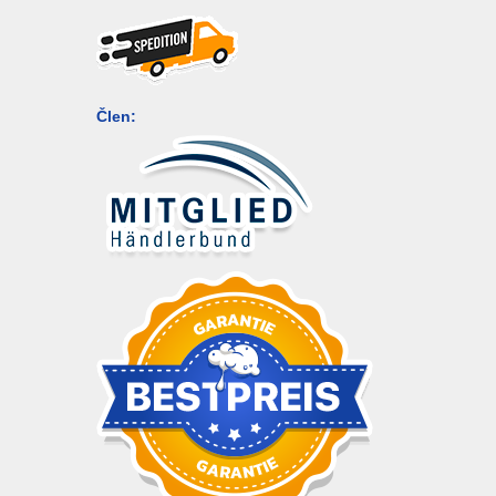
Člen: