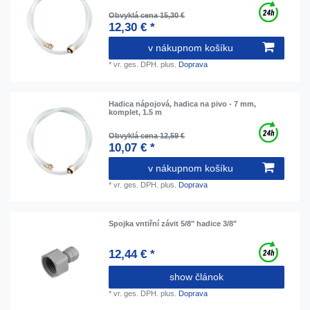
Obvyklá cena 15,30 €
12,30 € *
v nákupnom košíku
*
vr. ges. DPH.
plus.
Doprava
Hadica nápojová, hadica na pivo - 7 mm,
komplet, 1.5 m
Obvyklá cena 12,59 €
10,07 € *
v nákupnom košíku
*
vr. ges. DPH.
plus.
Doprava
Spojka vntiřní závit 5/8" hadice 3/8"
12,44 € *
show článok
*
vr. ges. DPH.
plus.
Doprava