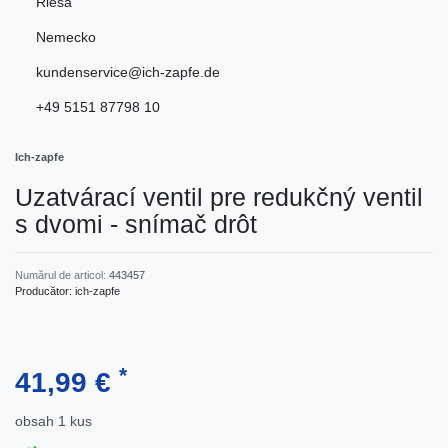
Riesa
Nemecko
kundenservice@ich-zapfe.de
+49 5151 87798 10
Ich-zapfe
Uzatvárací ventil pre redukčný ventil
s dvomi - snímač drôt
Numărul de articol:
443457
Producător:
ich-zapfe
*
41,99 €
obsah
1
kus