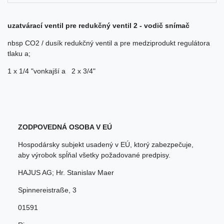
uzatvárací ventil pre redukčný ventil 2 - vodič snímač
nbsp CO2 / dusík redukčný ventil a pre medziprodukt regulátora
tlaku a;
1 x 1/4 "vonkajší a 2 x 3/4"
ZODPOVEDNÁ OSOBA V EÚ
Hospodársky subjekt usadený v EÚ, ktorý zabezpečuje,
aby výrobok spĺňal všetky požadované predpisy.
HAJUS AG; Hr. Stanislav Maer
Spinnereistraße
,
3
01591