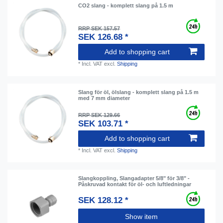
CO2 slang - komplett slang på 1.5 m
RRP SEK 157.57
SEK 126.68 *
Add to shopping cart
*
Incl. VAT
excl.
Shipping
Slang för öl, ölslang - komplett slang på 1.5 m
med 7 mm diameter
RRP SEK 129.66
SEK 103.71 *
Add to shopping cart
*
Incl. VAT
excl.
Shipping
Slangkoppling, Slangadapter 5/8" för 3/8" -
Påskruvad kontakt för öl- och luftledningar
SEK 128.12 *
Show item