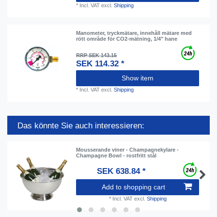
*
Incl. VAT
excl.
Shipping
Manometer, tryckmätare, innehåll mätare med
rött område för CO2-mätning, 1/4" hane
RRP SEK 143.15
SEK 114.32 *
Show item
*
Incl. VAT
excl.
Shipping
Das könnte Sie auch interessieren:
Mousserande viner - Champagnekylare -
Champagne Bowl - rostfritt stål
SEK 638.84 *
Add to shopping cart
*
Incl. VAT
excl.
Shipping