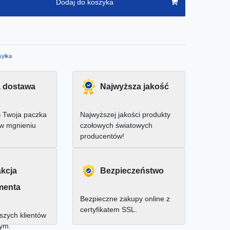
Dodaj do koszyka
yłka
 dostawa
Najwyższa jakość
 Twoja paczka
Najwyższej jakości produkty
 w mgnieniu
czołowych światowych
producentów!
akcja
Bezpieczeństwo
menta
Bezpieczne zakupy online z
certyfikatem SSL.
zych klientów
nym.