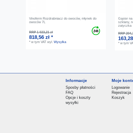
Vinoferm Rozdrabniacz do owoców, młynek do
Gąsior na 
owoców 7L
szklany, 
zatyczka
RRP 1 023,21 zł
RRP 204,1
818,56 zł *
163,28
*
w tym VAT
wyl.
Wysylka
*
w tym V
Informacje
Moje kont
Sposby płatności
Logowanie
FAQ
Rejestracja
Opcje i koszty
Koszyk
wysyłki