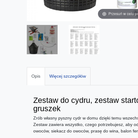
Przesuń w celu p
Opis
Więcej szczegółów
Zestaw do cydru, zestaw start
gruszek
Zrób własny pyszny cydr w domu dzięki temu wszech
Zestaw zawiera wszystko, czego potrzebujesz, aby od
owoców, siekacz do owoców, prasę do wina, balon ferm