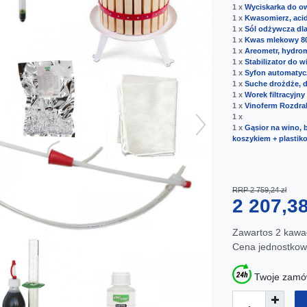
1 x
Wyciskarka do o
1 x
Kwasomierz, aci
1 x
Sól odżywcza dla
1 x
Kwas mlekowy 8
1 x
Areometr, hydrom
1 x
Stabilizator do w
1 x
Syfon automatycz
1 x
Suche drożdże, d
1 x
Worek filtracyjny
1 x
Vinoferm Rozdra
1 x
1 x
Gąsior na wino, 
koszykiem + plastik
RRP 2 759,24 zł
2 207,3
Zawartos
2
kawa
Cena jednostko
Twoje zamów