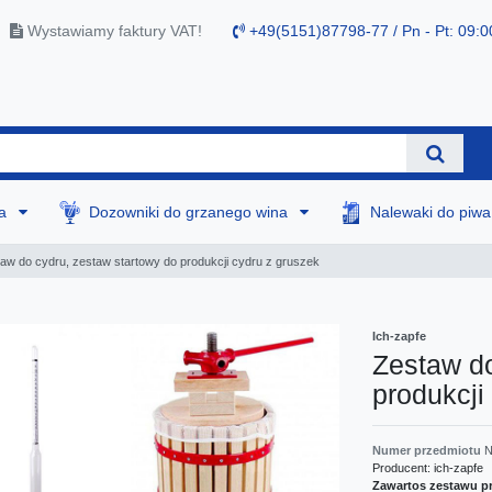
Wystawiamy faktury VAT!
+49(5151)87798-77 / Pn - Pt: 09:0
na
Dozowniki do grzanego wina
Nalewaki do piw
aw do cydru, zestaw startowy do produkcji cydru z gruszek
Ich-zapfe
Zestaw do
produkcji
Numer przedmiotu
N
Producent:
ich-zapfe
Zawartos zestawu p