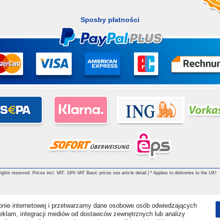
Sposby płatności
ghts reserved. Prices incl. VAT. 19% VAT Basic prices see article detail | * Applies to deliveries to the UK!
ronie internetowej i przetwarzamy dane osobowe osób odwiedzających
i reklam, integracji mediów od dostawców zewnętrznych lub analizy