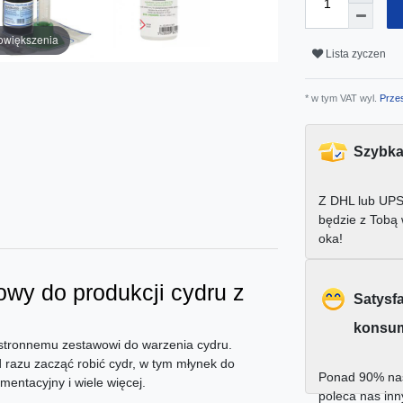
owiększenia
Lista zyczen
* w tym VAT wyl.
Przes
Szybka
Z DHL lub UPS
będzie z Tobą
oka!
owy do produkcji cydru z
Satysf
konsu
stronnemu zestawowi do warzenia cydru.
 razu zacząć robić cydr, w tym młynek do
Ponad 90% nas
entacyjny i wiele więcej.
poleca nas in