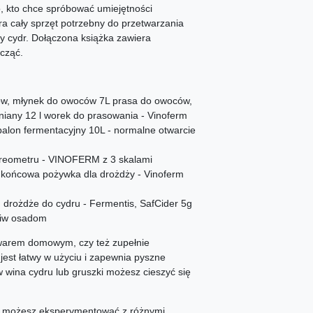
o, kto chce spróbować umiejętności
a cały sprzęt potrzebny do przetwarzania
y cydr. Dołączona książka zawiera
cząć.
ów, młynek do owoców 7L prasa do owoców,
wniany 12 l worek do prasowania - Vinoferm
balon fermentacyjny 10L - normalne otwarcie
reometru - VINOFERM z 3 skalami
ońcowa pożywka dla drożdży - Vinoferm
 drożdże do cydru - Fermentis, SafCider 5g
ciw osadom
owarem domowym, czy też zupełnie
est łatwy w użyciu i zapewnia pyszne
ów wina cydru lub gruszki możesz cieszyć się
u możesz eksperymentować z różnymi