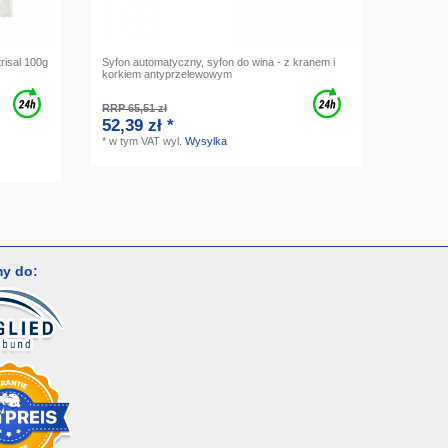
risal 100g
Syfon automatyczny, syfon do wina - z kranem i
korkiem antyprzelewowym
RRP 65,51 zł
52,39 zł *
*
w tym VAT
wyl.
Wysylka
y do: