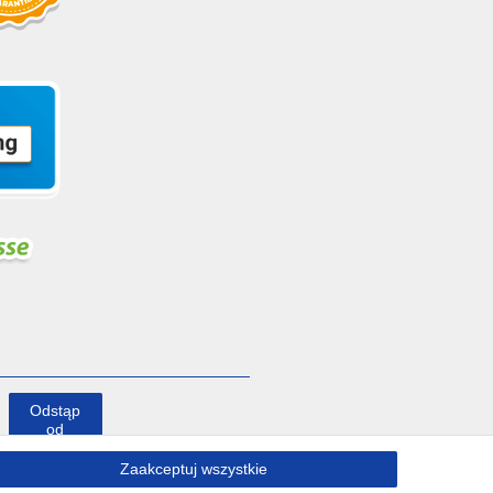
Odstąp
od
umowy
tutaj
Zaakceptuj wszystkie