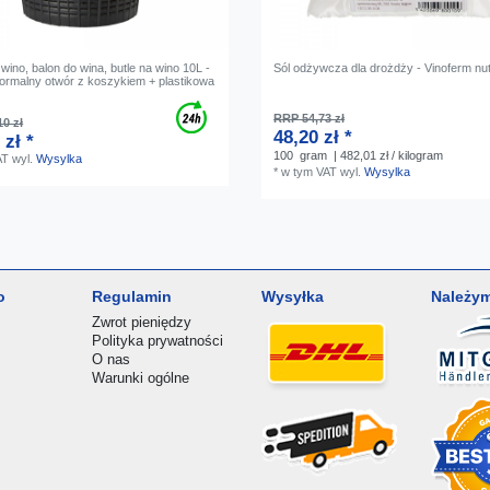
wino, balon do wina, butle na wino 10L -
Sól odżywcza dla drożdży - Vinoferm nut
normalny otwór z koszykiem + plastikowa
RRP 54,73 zł
0 zł
48,20 zł *
 zł *
100
gram
| 482,01 zł / kilogram
AT
wyl.
Wysylka
*
w tym VAT
wyl.
Wysylka
o
Regulamin
Wysyłka
Należym
Zwrot pieniędzy
Polityka prywatności
O nas
Warunki ogólne