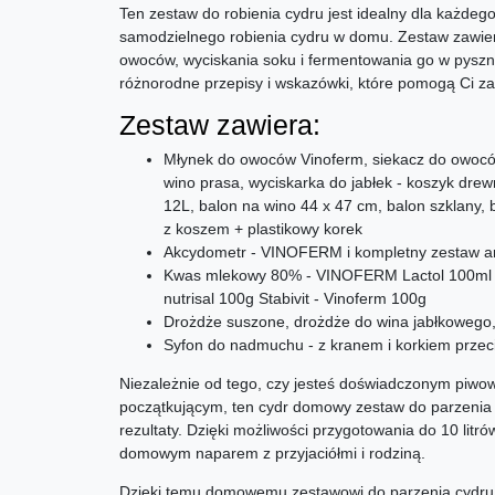
Ten zestaw do robienia cydru jest idealny dla każdeg
samodzielnego robienia cydru w domu. Zestaw zawier
owoców, wyciskania soku i fermentowania go w pyszn
różnorodne przepisy i wskazówki, które pomogą Ci za
Zestaw zawiera:
Młynek do owoców Vinoferm, siekacz do owoc
wino prasa, wyciskarka do jabłek - koszyk dre
12L, balon na wino 44 x 47 cm, balon szklany, 
z koszem + plastikowy korek
Akcydometr - VINOFERM i kompletny zestaw a
Kwas mlekowy 80% - VINOFERM Lactol 100ml k
nutrisal 100g Stabivit - Vinoferm 100g
Drożdże suszone, drożdże do wina jabłkowego,
Syfon do nadmuchu - z kranem i korkiem prze
Niezależnie od tego, czy jesteś doświadczonym piw
początkującym, ten cydr domowy zestaw do parzenia j
rezultaty. Dzięki możliwości przygotowania do 10 litr
domowym naparem z przyjaciółmi i rodziną.
Dzięki temu domowemu zestawowi do parzenia cydr