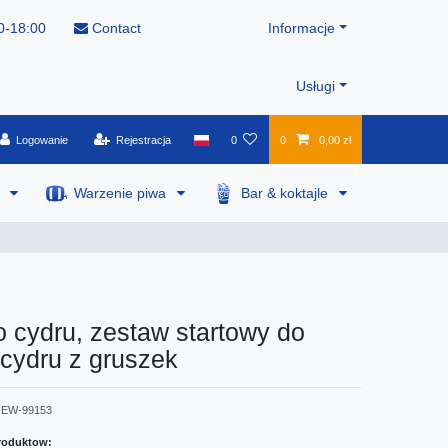
0-18:00
Contact
Informacje
Usługi
Logowanie
Rejestracja
0
0
0,00 zł
a
Warzenie piwa
Bar & koktajle
 cydru, zestaw startowy do
 cydru z gruszek
EW-99153
roduktow: