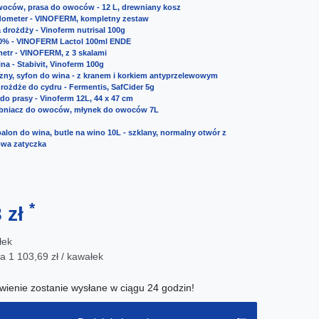
woców, prasa do owoców - 12 L, drewniany kosz
dometer - VINOFERM, kompletny zestaw
 drożdży - Vinoferm nutrisal 100g
0% - VINOFERM Lactol 100ml ENDE
etr - VINOFERM, z 3 skalami
ina - Stabivit, Vinoferm 100g
ny, syfon do wina - z kranem i korkiem antyprzelewowym
rożdże do cydru - Fermentis, SafCider 5g
 do prasy - Vinoferm 12L, 44 x 47 cm
bniacz do owoców, młynek do owoców 7L
balon do wina, butle na wino 10L - szklany, normalny otwór z
owa zatyczka
*
8 zł
łek
wa
1 103,69 zł / kawałek
ienie zostanie wysłane w ciągu 24 godzin!