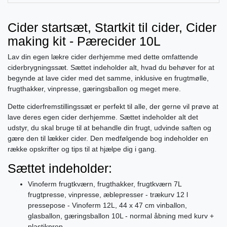
Cider startsæt, Startkit til cider, Cider
making kit - Pærecider 10L
Lav din egen lækre cider derhjemme med dette omfattende
ciderbrygningssæt. Sættet indeholder alt, hvad du behøver for at
begynde at lave cider med det samme, inklusive en frugtmølle,
frugthakker, vinpresse, gæringsballon og meget mere.
Dette ciderfremstillingssæt er perfekt til alle, der gerne vil prøve at
lave deres egen cider derhjemme. Sættet indeholder alt det
udstyr, du skal bruge til at behandle din frugt, udvinde saften og
gære den til lækker cider. Den medfølgende bog indeholder en
række opskrifter og tips til at hjælpe dig i gang.
Sættet indeholder:
Vinoferm frugtkværn, frugthakker, frugtkværn 7L
frugtpresse, vinpresse, æblepresser - trækurv 12 l
pressepose - Vinoferm 12L, 44 x 47 cm vinballon,
glasballon, gæringsballon 10L - normal åbning med kurv +
plastikprop