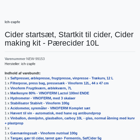
Ich-zapfe
Cider startsæt, Startkit til cider, Cider
making kit - Pærecider 10L
Varenummer
NEW-99153
Hersteller:
ich-zapfe
Indhold af varebundt:
1 x
Saftpresser, æblepresse, frugtpresse, vinpresse - Trækurv, 12 L
1 x
Filterpose, press bag, pressesæk - Vinoferm 12L, 44 x 47 cm
1 x
Vinoferm Frugtkværn, æblekværn, 7L
1 x
Mælkesyre 80% - VINOFERM Lactol 100ml ENDE
1 x
Hydrometer - VINOFERM, med 3 skalaer
1 x
Stabilisator Stabivit - Vinoferm 100g
1 x
Acidometer, syremåler - VINOFERM Komplet sæt
1 x
Hævert til vin - automatisk, med hane og antibundprop
1 x
Vinballon, demijohn, glasballon, carboy 10L - glas, normal åbning med kurv
+ plastprop
1 x
1 x
Gærnæringssalt - Vinoferm nutrisal 100g
1 x
Tørgær, gær til cider, tørret gær- Fermentis, SafCider 5g