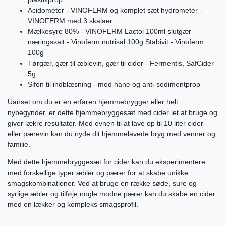
Acidometer - VINOFERM og komplet sæt hydrometer -
VINOFERM med 3 skalaer
Mælkesyre 80% - VINOFERM Lactol 100ml slutgær
næringssalt - Vinoferm nutrisal 100g Stabivit - Vinoferm
100g
Tørgær, gær til æblevin, gær til cider - Fermentis, SafCider
5g
Sifon til indblæsning - med hane og anti-sedimentprop
Uanset om du er en erfaren hjemmebrygger eller helt
nybegynder, er dette hjemmebryggesæt med cider let at bruge og
giver lækre resultater. Med evnen til at lave op til 10 liter cider-
eller pærevin kan du nyde dit hjemmelavede bryg med venner og
familie.
Med dette hjemmebryggesæt for cider kan du eksperimentere
med forskellige typer æbler og pærer for at skabe unikke
smagskombinationer. Ved at bruge en række søde, sure og
syrlige æbler og tilføje nogle modne pærer kan du skabe en cider
med en lækker og kompleks smagsprofil.