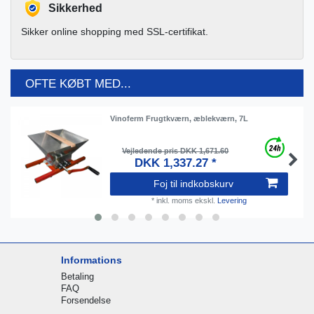
Sikkerhed
Sikker online shopping med SSL-certifikat.
OFTE KØBT MED...
Vinoferm Frugtkværn, æblekværn, 7L
Vejledende pris DKK 1,671.60
DKK 1,337.27 *
Foj til indkobskurv
*
inkl. moms
ekskl.
Levering
Informations
Betaling
FAQ
Forsendelse