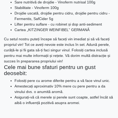
Sare nutritivă de drojdie - Vinoferm nutrisal 100g
Stabilitate - Vinoferm 100g
Drojdie uscată, drojdie pentru cidru, drojdie pentru cidru -
Fermentis, SafCider 5g
Lifter pentru suflare - cu robinet și dop anti-sediment
Cartea „KITZINGER WEINFIBEL” GERMANĂ
Cu setul nostru puteți începe să faceți vin imediat și să vă faceți
propriul vin! Tot ce aveți nevoie este inclus în set. Adună perele,
curăță-le și fii gata să-ți faci singur vinul. Folosiți cartea inclusă
pentru mai multe informații și rețete. Vă dorim multă distracție și
succes în prepararea propriului vin!
Cele mai bune sfaturi pentru un gust
deosebit:
Folosiți pere cu arome diferite pentru a vă face vinul unic.
Amestecați aproximativ 10% mere cu pere pentru a da
vinului dvs. o anumită aromă.
Asigurați-vă că merele și perele sunt coapte, astfel încât să
aibă o influență pozitivă asupra aromei.