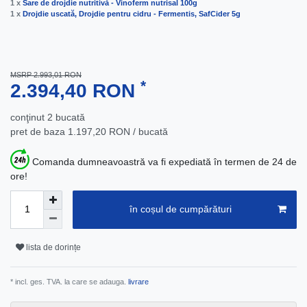
1 x
Sare de drojdie nutritivă - Vinoferm nutrisal 100g
1 x
Drojdie uscată, Drojdie pentru cidru - Fermentis, SafCider 5g
MSRP 2.993,01 RON
*
2.394,40 RON
conţinut
2
bucată
pret de baza
1.197,20 RON / bucată
Comanda dumneavoastră va fi expediată în termen de 24 de
ore!
în coșul de cumpărături
lista de dorințe
* incl. ges. TVA. la care se adauga.
livrare