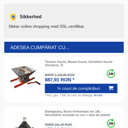
Sikkerhed
Sikker online shopping med SSL-certifikat.
ADESEA CUMPĂRAT CU...
Tocator fructe, Moara fructe, Zdrobitor fructe -
Vinoferm, 7L
MSRP 1.109,90 RON
887,91 RON *
în coșul de cumpărături
*
incl. ges. TVA.
la care se adauga.
livrare
Damigeana, Butoi fermentare vin 10L -
deschidere normala cu cos + dop de plastic
MSRP 221,40 RON