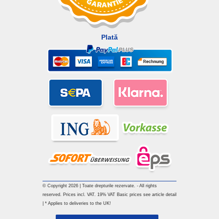
Plată
© Copyright 2026 | Toate drepturile rezervate. - All rights
reserved. Prices incl. VAT. 19% VAT Basic prices see article detail
| * Applies to deliveries to the UK!