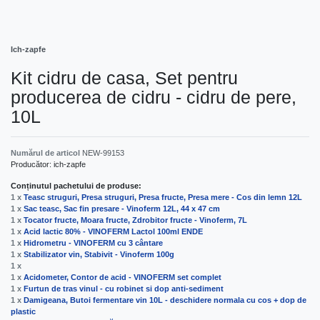
Ich-zapfe
Kit cidru de casa, Set pentru
producerea de cidru - cidru de pere,
10L
Numărul de articol
NEW-99153
Producător:
ich-zapfe
Conținutul pachetului de produse:
1 x
Teasc struguri, Presa struguri, Presa fructe, Presa mere - Cos din lemn 12L
1 x
Sac teasc, Sac fin presare - Vinoferm 12L, 44 x 47 cm
1 x
Tocator fructe, Moara fructe, Zdrobitor fructe - Vinoferm, 7L
1 x
Acid lactic 80% - VINOFERM Lactol 100ml ENDE
1 x
Hidrometru - VINOFERM cu 3 cântare
1 x
Stabilizator vin, Stabivit - Vinoferm 100g
1 x
1 x
Acidometer, Contor de acid - VINOFERM set complet
1 x
Furtun de tras vinul - cu robinet si dop anti-sediment
1 x
Damigeana, Butoi fermentare vin 10L - deschidere normala cu cos + dop de
plastic